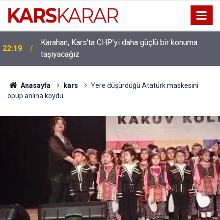
Karahan, Kars'ta CHP’yi daha güçlü bir konuma
22:19
Uludaşdemir, YENİ Parti’nin kurucu il başkanlığı
taşıyacağız
16:15
görevine getirildi
Anasayfa
kars
Yere düşürdüğü Atatürk maskesini
öpüp anlına koydu