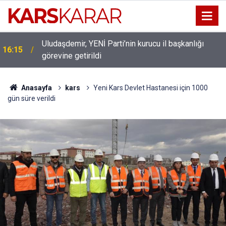
Uludaşdemir, YENİ Parti’nin kurucu il başkanlığı
16:15
görevine getirildi
Anasayfa
kars
Yeni Kars Devlet Hastanesi için 1000
gün süre verildi