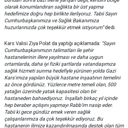
bundan sonra bazı illerle yarışan değil, kendini bölge
olarak konumlandıran sağlıkta bir üst yapma
hedefimize doğru hep birlikte ilerliyoruz. Tabii Sayın
Cumhurbaşkanımıza ve Sağlık Bakanımıza
huzurlarınızda çok teşekkür etmek istiyorum”
dedi.
Kars Valisi Ziya Polat da yaptığı açıklamada:
“Sayın
Cumhurbaşkanımızın talimatları ile şehir
hastanelerinin illere yayılması ve daha uygun
ortamlarda, daha iyi fiziki şartlarda vatandaşımıza
sağlık hizmeti sunma hedefiyle yürünen yolda Gazi
Kars'ımıza yapılan büyük hastane inşaatının temelini
az önce gördünüz. Yüzlerce metre temeli olan, 500
yatağın üzerinde yatak kapasitesi olan bir
hastaneden bahsediyoruz. İnşallah birkaç yıl içinde
hep beraber açılışını yapmayı Rabb'im nasip eder.
Tabii ki gece gündüz emek veren sağlık
çalışanlarımıza da çok teşekkür ediyoruz. Bu
hastanenin ilimize kazandırılmasında destek olan tüm