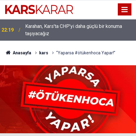
Uludaşdemir, YENİ Parti’nin kurucu il başkanlığı
16:15
görevine getirildi
Anasayfa
kars
“Yaparsa #ötükenhoca Yapar!”