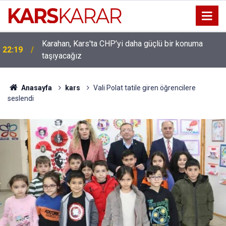
Karahan, Kars'ta CHP’yi daha güçlü bir konuma
ı
22:19
taşıyacağız
Anasayfa
kars
Vali Polat tatile giren öğrencilere
seslendi