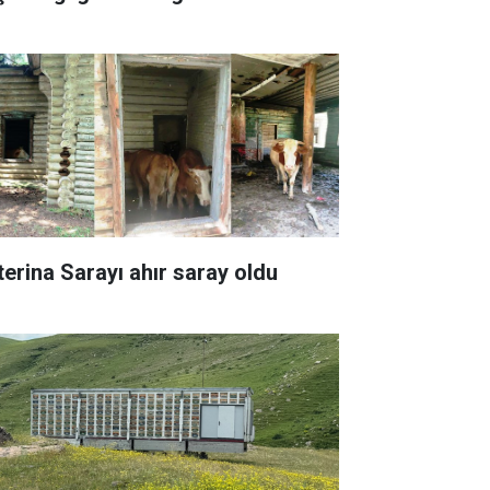
terina Sarayı ahır saray oldu