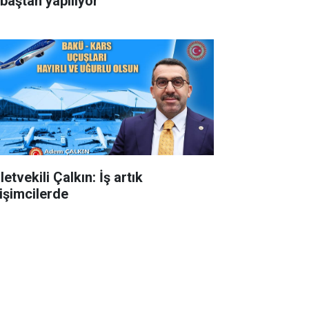
 baştan yapılıyor
letvekili Çalkın: İş artık
rişimcilerde