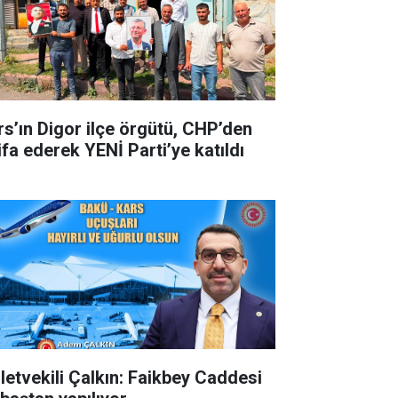
rs’ın Digor ilçe örgütü, CHP’den
ifa ederek YENİ Parti’ye katıldı
lletvekili Çalkın: Faikbey Caddesi