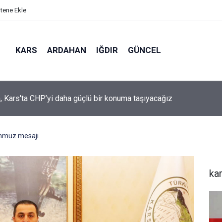
itene Ekle
KARS
ARDAHAN
IĞDIR
GÜNCEL
mir, YENİ Parti’nin kurucu il başkanlığı görevine getirildi
emmuz mesajı
ka