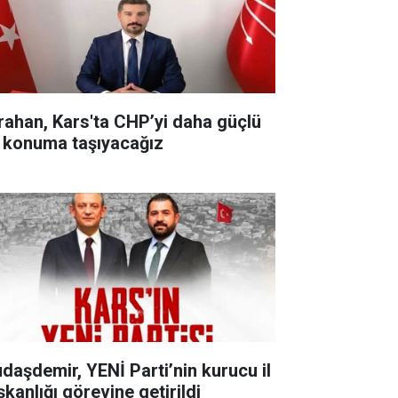
rahan, Kars'ta CHP’yi daha güçlü
r konuma taşıyacağız
udaşdemir, YENİ Parti’nin kurucu il
şkanlığı görevine getirildi