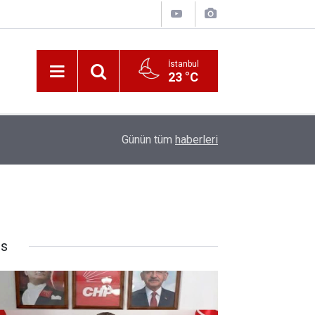
İstanbul
23 °C
10:00
Katerina Sarayı ahır saray oldu
Günün tüm
haberleri
rs