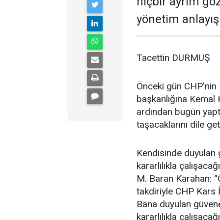
hiçbir ayrım gö
yönetim anlayışı
Tacettin DURMUŞ
Önceki gün CHP’nin K
başkanlığına Kemal K
ardından bugün yaptı
taşacaklarını dile get
Kendisinde duyulan g
kararlılıkla çalışac
M. Baran Karahan: “
takdiriyle CHP Kars 
Bana duyulan güvene 
kararlılıkla çalışac