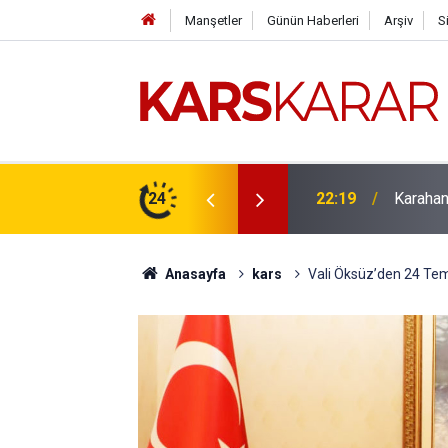
Manşetler
Günün Haberleri
Arşiv
S
çlü bir konuma taşıyacağız
24
16:15
Uludaşde
Anasayfa
kars
Vali Öksüz’den 24 T