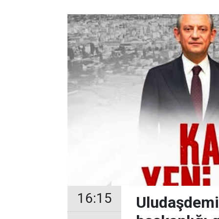
16:15
Uludaşdemir