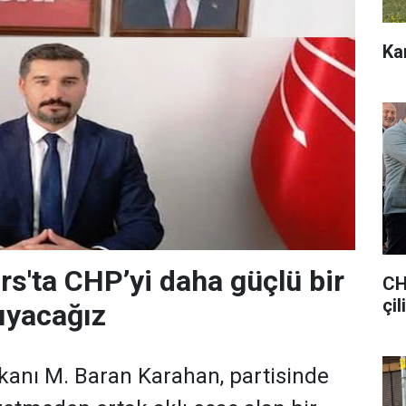
Ka
rs'ta CHP’yi daha güçlü bir
CH
çil
ıyacağız
kanı M. Baran Karahan, partisinde