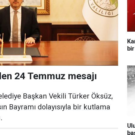
Ka
bi
’den 24 Temmuz mesajı
Belediye Başkan Vekili Türker Öksüz,
n Bayramı dolayısıyla bir kutlama
.
Ul
ba