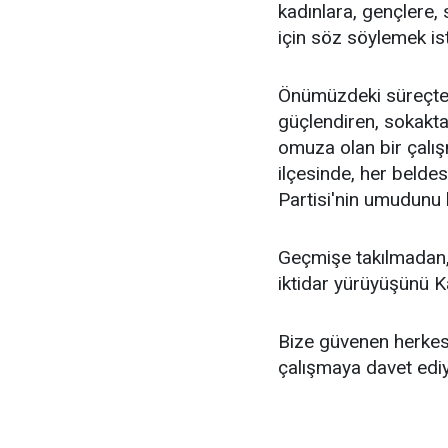
kadınlara, gençlere, 
için söz söylemek is
Önümüzdeki süreçte
güçlendiren, sokakt
omuza olan bir çalış
ilçesinde, her beld
Partisi'nin umudunu
Geçmişe takılmadan,
iktidar yürüyüşünü K
Bize güvenen herkese
çalışmaya davet edi