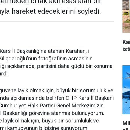
zetmeden ortak aklı esas alan bir
yla hareket edeceklerini söyledi.
Ka
ist
ars İl Başkanlığına atanan Karahan, il
ılıçdaroğlu’nun fotoğrafının asmasının
ğı açıklamada, partisini daha güçlü bir konuma
irdi.
üvene layık olmak için, büyük bir sorumluluk ve
ağında açıklamasında belirten CHP Kars İl Başkanı
Cumhuriyet Halk Partisi Genel Merkezimizin
İl Başkanlığı görevine atanmış bulunuyorum.
layık olmak için, büyük bir sorumluluk ve
Mi
ağımı kamuoyunun bilgisine sunuyorum.