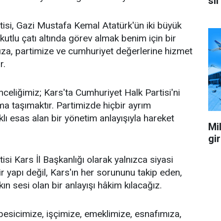
sil
isi, Gazi Mustafa Kemal Atatürk'ün iki büyük
 kutlu çatı altında görev almak benim için bir
za, partimize ve cumhuriyet değerlerine hizmet
r.
celiğimiz; Kars'ta Cumhuriyet Halk Partisi'ni
a taşımaktır. Partimizde hiçbir ayrım
ı esas alan bir yönetim anlayışıyla hareket
Mil
gi
si Kars İl Başkanlığı olarak yalnızca siyasi
r yapı değil, Kars'ın her sorununu takip eden,
n sesi olan bir anlayışı hâkim kılacağız.
 besicimize, işçimize, emeklimize, esnafımıza,