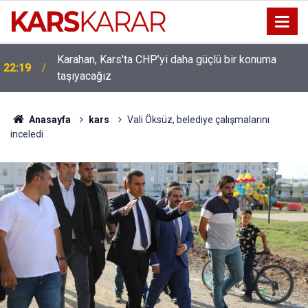
Uludaşdemir, YENİ Parti’nin kurucu il başkanlığı
16:15
görevine getirildi
Anasayfa
kars
Vali Öksüz, belediye çalışmalarını
inceledi