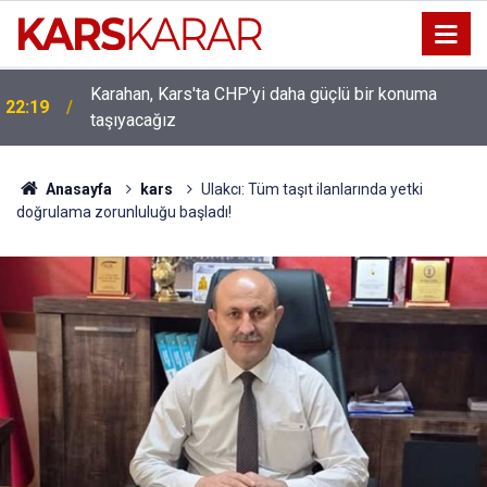
Uludaşdemir, YENİ Parti’nin kurucu il başkanlığı
16:15
görevine getirildi
Anasayfa
kars
Ulakcı: Tüm taşıt ilanlarında yetki
doğrulama zorunluluğu başladı!