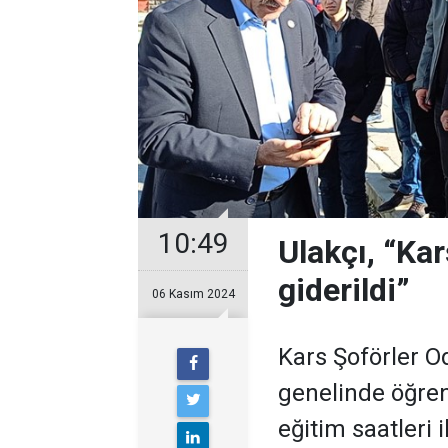
10:49
Ulakçı, “Kar
giderildi”
06 Kasım 2024
Kars Şoförler Od
genelinde öğren
eğitim saatleri i