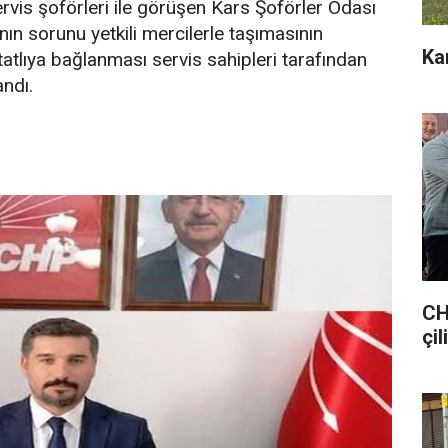
ervis şoförleri ile görüşen Kars Şoförler Odası
ın sorunu yetkili mercilerle taşımasının
Ka
tlıya bağlanması servis sahipleri tarafından
ndı.
CH
çil