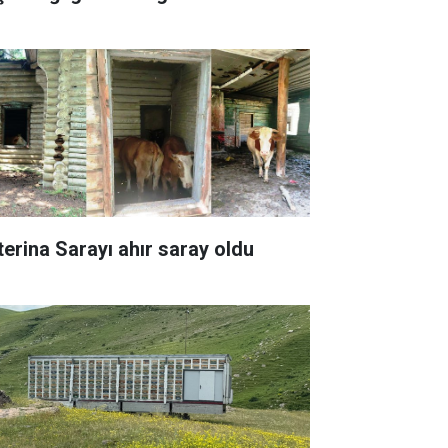
terina Sarayı ahır saray oldu