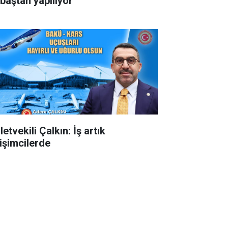
 baştan yapılıyor
letvekili Çalkın: İş artık
rişimcilerde