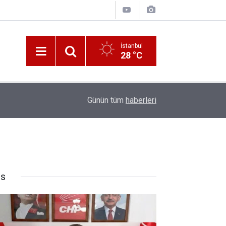
İstanbul
28 °C
10:00
Katerina Sarayı ahır saray oldu
Günün tüm
haberleri
rs