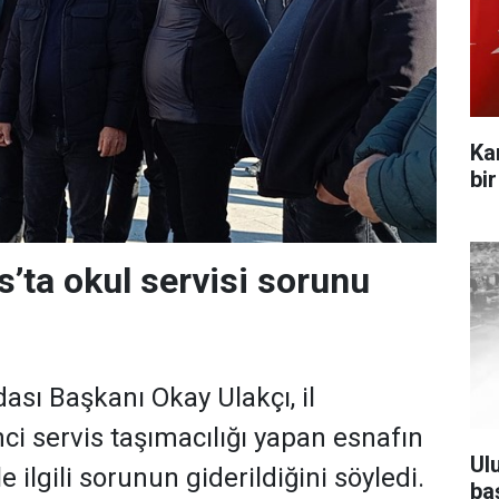
Ka
bi
s’ta okul servisi sorunu
ası Başkanı Okay Ulakçı, il
ci servis taşımacılığı yapan esnafın
Ul
le ilgili sorunun giderildiğini söyledi.
ba