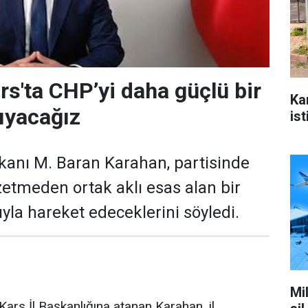
rs'ta CHP’yi daha güçlü bir
Ka
ıyacağız
ist
kanı M. Baran Karahan, partisinde
zetmeden ortak aklı esas alan bir
yla hareket edeceklerini söyledi.
Mi
ars İl Başkanlığına atanan Karahan, il