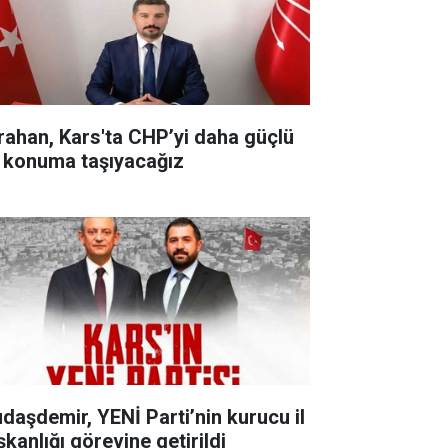
rahan, Kars'ta CHP’yi daha güçlü
r konuma taşıyacağız
udaşdemir, YENİ Parti’nin kurucu il
şkanlığı görevine getirildi