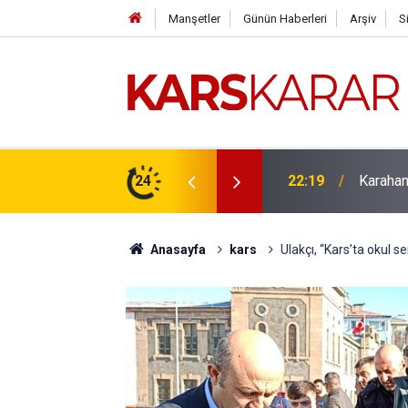
Manşetler
Günün Haberleri
Arşiv
S
çlü bir konuma taşıyacağız
24
16:15
Uludaşde
Anasayfa
kars
Ulakçı, “Kars’ta okul se