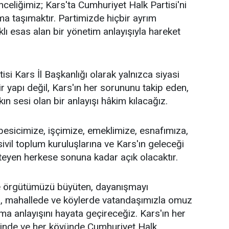
celiğimiz; Kars'ta Cumhuriyet Halk Partisi'ni
a taşımaktır. Partimizde hiçbir ayrım
ı esas alan bir yönetim anlayışıyla hareket
si Kars İl Başkanlığı olarak yalnızca siyasi
r yapı değil, Kars'ın her sorununu takip eden,
n sesi olan bir anlayışı hâkim kılacağız.
 besicimize, işçimize, emeklimize, esnafımıza,
sivil toplum kuruluşlarına ve Kars'ın geleceği
teyen herkese sonuna kadar açık olacaktır.
 örgütümüzü büyüten, dayanışmayı
a, mahallede ve köylerde vatandaşımızla omuz
ma anlayışını hayata geçireceğiz. Kars'ın her
esinde ve her köyünde Cumhuriyet Halk