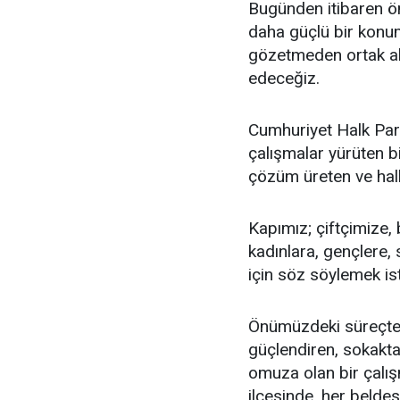
Bugünden itibaren ön
daha güçlü bir konum
gözetmeden ortak akl
edeceğiz.
Cumhuriyet Halk Parti
çalışmalar yürüten bi
çözüm üreten ve halkı
Kapımız; çiftçimize,
kadınlara, gençlere, 
için söz söylemek is
Önümüzdeki süreçte
güçlendiren, sokakt
omuza olan bir çalış
ilçesinde, her beld