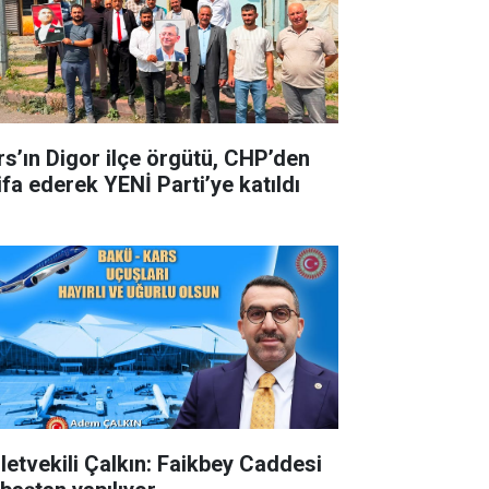
rs’ın Digor ilçe örgütü, CHP’den
ifa ederek YENİ Parti’ye katıldı
lletvekili Çalkın: Faikbey Caddesi