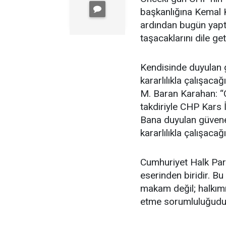
başkanlığına Kemal K
ardından bugün yaptı
taşacaklarını dile get
Kendisinde duyulan g
kararlılıkla çalışac
M. Baran Karahan: “
takdiriyle CHP Kars 
Bana duyulan güvene 
kararlılıkla çalışac
Cumhuriyet Halk Part
eserinden biridir. Bu
makam değil; halkımı
etme sorumluluğudu