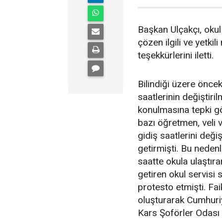
Başkan Ulçakçı, okul 
çözen ilgili ve yetki
teşekkürlerini iletti.
Bilindiği üzere öncek
saatlerinin değiştiri
konulmasına tepki gö
bazı öğretmen, veli ve
gidiş saatlerini deği
getirmişti. Bu nedenl
saatte okula ulaştıra
getiren okul servisi
protesto etmişti. Fa
oluşturarak Cumhuri
Kars Şoförler Odası 