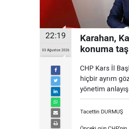
22:19
Karahan, Ka
konuma taş
03 Ağustos 2026
CHP Kars İl Baş
hiçbir ayrım gö
yönetim anlayışı
Tacettin DURMUŞ
Önceki gün CHP’nin K