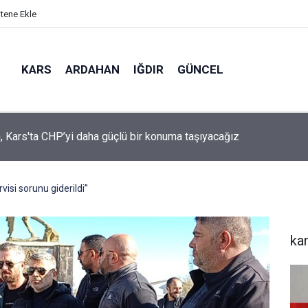
itene Ekle
KARS
ARDAHAN
IĞDIR
GÜNCEL
mir, YENİ Parti’nin kurucu il başkanlığı görevine getirildi
rvisi sorunu giderildi”
ka