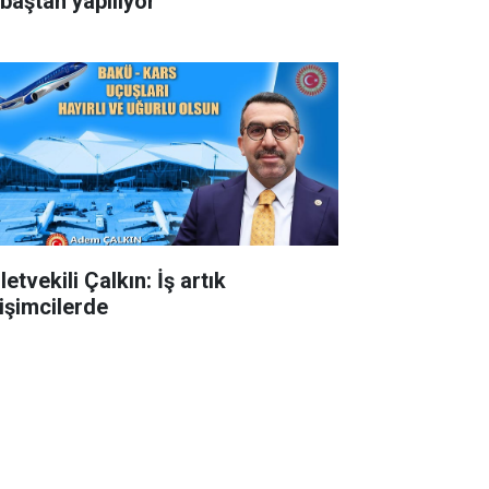
 baştan yapılıyor
letvekili Çalkın: İş artık
rişimcilerde