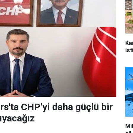
Ka
ist
rs'ta CHP’yi daha güçlü bir
ıyacağız
Mi