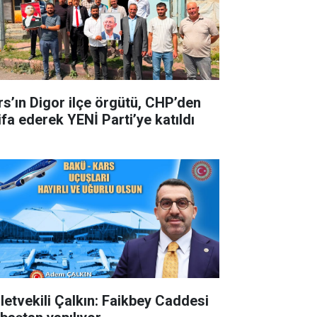
rs’ın Digor ilçe örgütü, CHP’den
ifa ederek YENİ Parti’ye katıldı
lletvekili Çalkın: Faikbey Caddesi