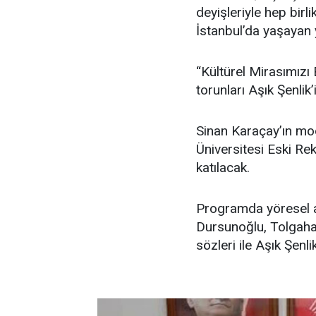
deyişleriyle hep birl
İstanbul’da yaşayan 
“Kültürel Mirasımızı 
torunları Aşık Şenlik
Sinan Karaçay’ın m
Üniversitesi Eski R
katılacak.
Programda yöresel a
Dursunoğlu, Tolgaha
sözleri ile Aşık Şenl