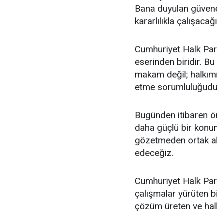
Bana duyulan güvene 
kararlılıkla çalışac
Cumhuriyet Halk Part
eserinden biridir. Bu
makam değil; halkımı
etme sorumluluğudu
Bugünden itibaren ön
daha güçlü bir konum
gözetmeden ortak akl
edeceğiz.
Cumhuriyet Halk Parti
çalışmalar yürüten bi
çözüm üreten ve halkı