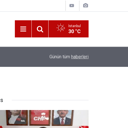
İstanbul
30 °C
10:00
Katerina Sarayı ahır saray oldu
Günün tüm
haberleri
rs