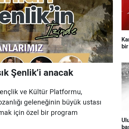
Ka
bi
ık Şenlik’i anacak
ençlik ve Kültür Platformu,
ozanlığı geleneğinin büyük ustası
nmak için özel bir program
Ul
ba