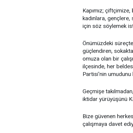
Kapımız; çiftçimize,
kadınlara, gençlere, 
için söz söylemek is
Önümüzdeki süreçte
güçlendiren, sokakt
omuza olan bir çalış
ilçesinde, her beld
Partisi'nin umudunu
Geçmişe takılmadan,
iktidar yürüyüşünü K
Bize güvenen herkese
çalışmaya davet edi