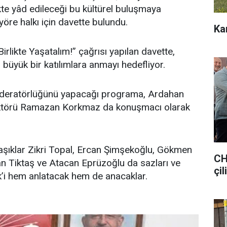
ikte yâd edileceği bu kültürel buluşmaya
yöre halkı için davette bulundu.
Ka
Birlikte Yaşatalım!” çağrısı yapılan davette,
’i büyük bir katılımlara anmayı hedefliyor.
oderatörlüğünü yapacağı programa, Ardahan
ektörü Ramazan Korkmaz da konuşmacı olarak
şıklar Zikri Topal, Ercan Şimşekoğlu, Gökmen
CH
n Tiktaş ve Atacan Eprüzoğlu da sazları ve
çil
ik’i hem anlatacak hem de anacaklar.