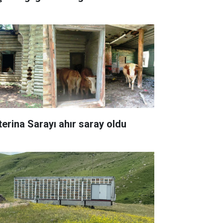
terina Sarayı ahır saray oldu