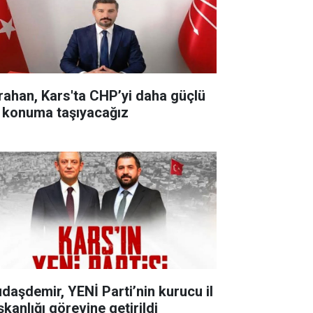
rahan, Kars'ta CHP’yi daha güçlü
r konuma taşıyacağız
udaşdemir, YENİ Parti’nin kurucu il
şkanlığı görevine getirildi