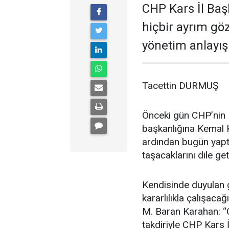
CHP Kars İl Baş
hiçbir ayrım gö
yönetim anlayışı
Tacettin DURMUŞ
Önceki gün CHP’nin K
başkanlığına Kemal K
ardından bugün yaptı
taşacaklarını dile get
Kendisinde duyulan g
kararlılıkla çalışac
M. Baran Karahan: “
takdiriyle CHP Kars 