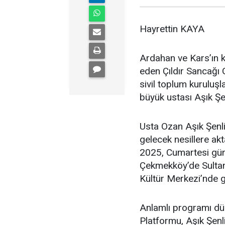
Hayrettin KAYA
Ardahan ve Kars’ın k
eden Çıldır Sancağı G
sivil toplum kuruluşl
büyük ustası Aşık Şen
Usta Ozan Aşık Şenlik
gelecek nesillere a
2025, Cumartesi gün
Çekmekköy’de Sultan
Kültür Merkezi’nde g
Anlamlı programı düz
Platformu, Aşık Şenlik