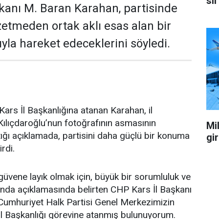
sil
kanı M. Baran Karahan, partisinde
zetmeden ortak aklı esas alan bir
yla hareket edeceklerini söyledi.
ars İl Başkanlığına atanan Karahan, il
ılıçdaroğlu’nun fotoğrafının asmasının
Mil
ğı açıklamada, partisini daha güçlü bir konuma
gi
irdi.
üvene layık olmak için, büyük bir sorumluluk ve
ağında açıklamasında belirten CHP Kars İl Başkanı
Cumhuriyet Halk Partisi Genel Merkezimizin
İl Başkanlığı görevine atanmış bulunuyorum.