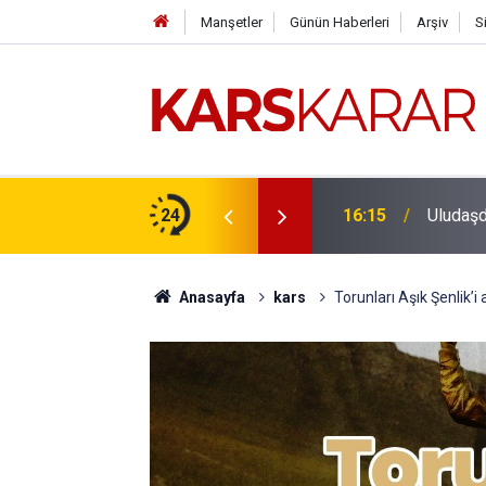
Manşetler
Günün Haberleri
Arşiv
S
çlü bir konuma taşıyacağız
24
16:15
Uludaşde
Anasayfa
kars
Torunları Aşık Şenlik’i