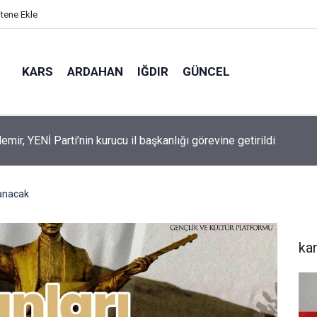
itene Ekle
KARS
ARDAHAN
IĞDIR
GÜNCEL
mir, YENİ Parti’nin kurucu il başkanlığı görevine getirildi
 anacak
ka