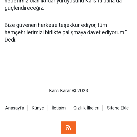
hedefimiz olan iktidar yürüyüşünü Kars'ta daha da
güçlendireceğiz.
Bize güvenen herkese teşekkür ediyor, tüm
hemşehrilerimizi birlikte çalışmaya davet ediyorum.”
Dedi.
Kars Karar © 2023
Anasayfa
Künye
İletişim
Gizlilik İlkeleri
Sitene Ekle