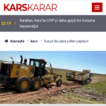
Karahan, Kars'ta CHP’yi daha güçlü bir konuma
22:19
taşıyacağız
Uludaşdemir, YENİ Parti’nin kurucu il başkanlığı
16:15
görevine getirildi
Anasayfa
kars
Susuz’da yayla yolları yapılıyor