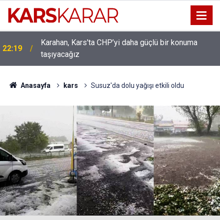
Karahan, Kars'ta CHP’yi daha güçlü bir konuma
ı
22:19
taşıyacağız
Anasayfa
kars
Susuz'da dolu yağışı etkili oldu