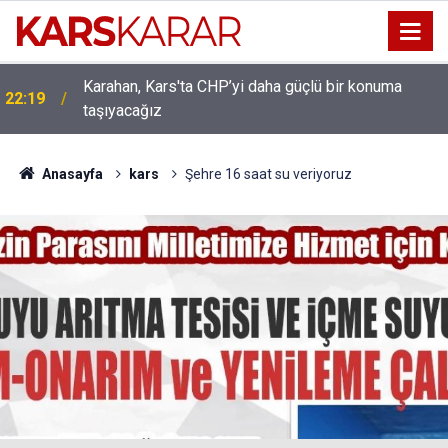
Uludaşdemir, YENİ Parti’nin kurucu il başkanlığı
16:15
görevine getirildi
Anasayfa
kars
Şehre 16 saat su veriyoruz