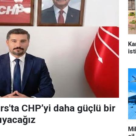
Ka
ist
rs'ta CHP’yi daha güçlü bir
ıyacağız
Mi