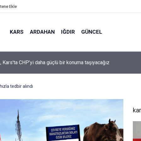
itene Ekle
KARS
ARDAHAN
IĞDIR
GÜNCEL
mir, YENİ Parti’nin kurucu il başkanlığı görevine getirildi
ızla tedbir alındı
ka