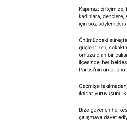
Kapımız; çiftçimize,
kadınlara, gençlere, 
için söz söylemek is
Önümüzdeki süreçte
güçlendiren, sokakt
omuza olan bir çalış
ilçesinde, her beld
Partisi'nin umudunu
Geçmişe takılmadan,
iktidar yürüyüşünü K
Bize güvenen herkese
çalışmaya davet edi