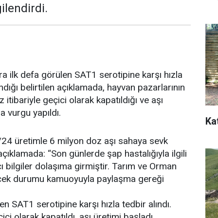
lendirdi.
ra ilk defa görülen SAT1 serotipine karşı hızla
lındığı belirtilen açıklamada, hayvan pazarlarının
tibariyle geçici olarak kapatıldığı ve aşı
a vurgu yapıldı.
Ka
/24 üretimle 6 milyon doz aşı sahaya sevk
 açıklamada: “Son günlerde şap hastalığıyla ilgili
ıcı bilgiler dolaşıma girmiştir. Tarım ve Orman
rçek durumu kamuoyuyla paylaşma gereği
en SAT1 serotipine karşı hızla tedbir alındı.
ci olarak kapatıldı, aşı üretimi başladı.