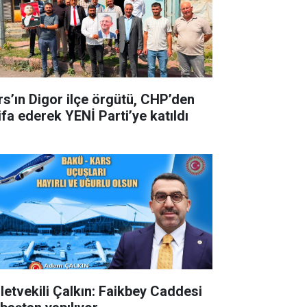
rs’ın Digor ilçe örgütü, CHP’den
ifa ederek YENİ Parti’ye katıldı
lletvekili Çalkın: Faikbey Caddesi