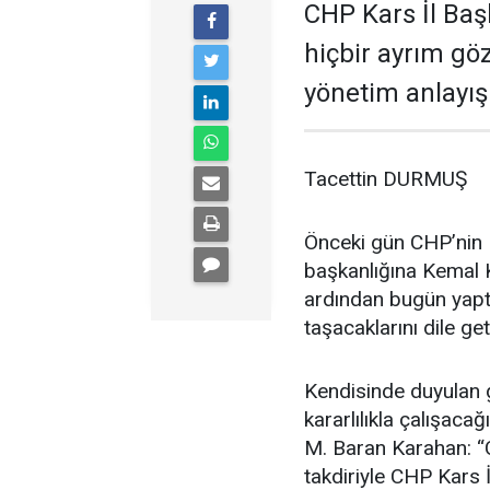
CHP Kars İl Baş
hiçbir ayrım gö
yönetim anlayışı
Tacettin DURMUŞ
Önceki gün CHP’nin K
başkanlığına Kemal K
ardından bugün yaptı
taşacaklarını dile get
Kendisinde duyulan g
kararlılıkla çalışac
M. Baran Karahan: “
takdiriyle CHP Kars 