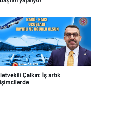
 baştan yapılıyor
letvekili Çalkın: İş artık
rişimcilerde