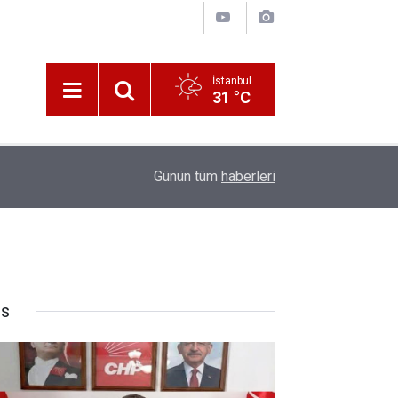
İstanbul
31 °C
10:00
Katerina Sarayı ahır saray oldu
Günün tüm
haberleri
rs