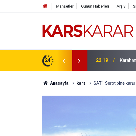
Manşetler
Günün Haberleri
Arşiv
S
çlü bir konuma taşıyacağız
24
16:15
Uludaşde
Anasayfa
kars
SAT1 Serotipine karşı h