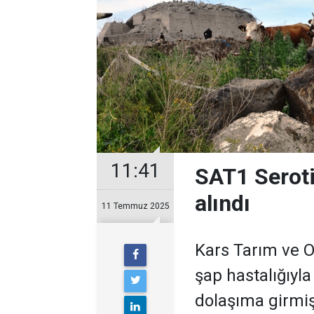
11:41
SAT1 Seroti
alındı
11 Temmuz 2025
Kars Tarım ve 
şap hastalığıyla i
dolaşıma girmi