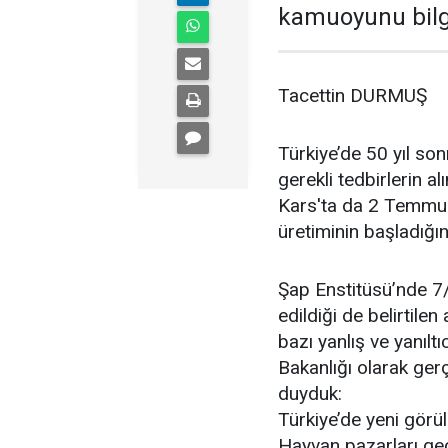
kamuoyunu bilgi
Tacettin DURMUŞ
Türkiye’de 50 yıl son
gerekli tedbirlerin a
Kars'ta da 2 Temmuz i
üretiminin başladığın
Şap Enstitüsü’nde 7
edildiği de belirtilen
bazı yanlış ve yanılt
Bakanlığı olarak ge
duyduk:
Türkiye’de yeni görül
Hayvan pazarları geçi