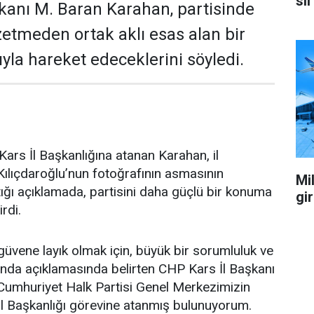
sil
kanı M. Baran Karahan, partisinde
zetmeden ortak aklı esas alan bir
yla hareket edeceklerini söyledi.
ars İl Başkanlığına atanan Karahan, il
ılıçdaroğlu’nun fotoğrafının asmasının
Mil
ğı açıklamada, partisini daha güçlü bir konuma
gi
irdi.
üvene layık olmak için, büyük bir sorumluluk ve
ağında açıklamasında belirten CHP Kars İl Başkanı
Cumhuriyet Halk Partisi Genel Merkezimizin
İl Başkanlığı görevine atanmış bulunuyorum.