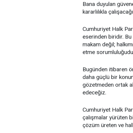
Bana duyulan güvene 
kararlılıkla çalışac
Cumhuriyet Halk Part
eserinden biridir. Bu
makam değil; halkımı
etme sorumluluğudu
Bugünden itibaren ön
daha güçlü bir konum
gözetmeden ortak akl
edeceğiz.
Cumhuriyet Halk Parti
çalışmalar yürüten bi
çözüm üreten ve halkı