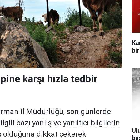
Ka
bi
pine karşı hızla tedbir
Orman İl Müdürlüğü, son günlerde
lgili bazı yanlış ve yanıltıcı bilgilerin
Ul
ş olduğuna dikkat çekerek
ba