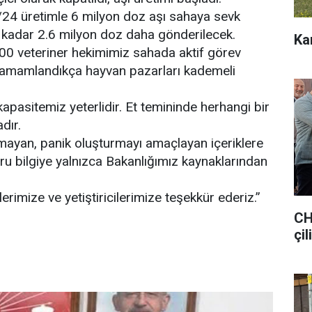
/24 üretimle 6 milyon doz aşı sahaya sevk
 kadar 2.6 milyon doz daha gönderilecek.
Ka
000 veteriner hekimimiz sahada aktif görev
 tamamlandıkça hayvan pazarları kademeli
apasitemiz yeterlidir. Et temininde herhangi bir
dır.
mayan, panik oluşturmayı amaçlayan içeriklere
ğru bilgiye yalnızca Bakanlığımız kaynaklarından
rimize ve yetiştiricilerimize teşekkür ederiz.”
CH
çil