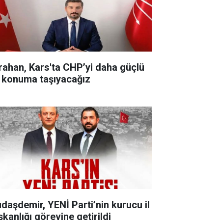
rahan, Kars'ta CHP’yi daha güçlü
r konuma taşıyacağız
udaşdemir, YENİ Parti’nin kurucu il
şkanlığı görevine getirildi