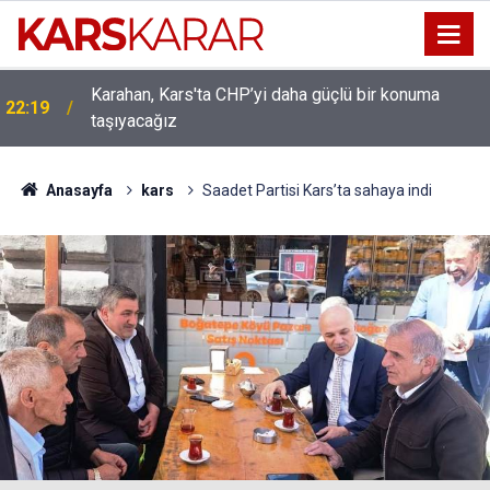
Karahan, Kars'ta CHP’yi daha güçlü bir konuma
ı
22:19
taşıyacağız
Anasayfa
kars
Saadet Partisi Kars’ta sahaya indi