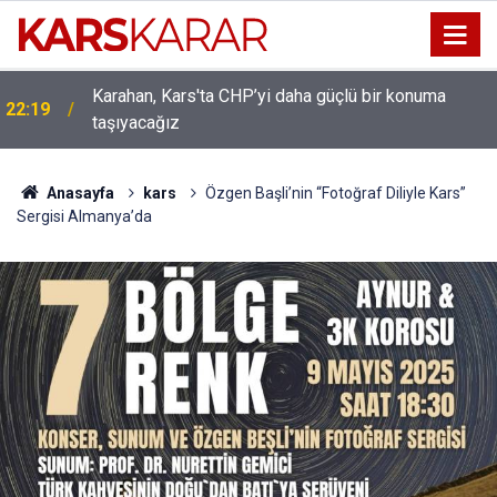
Karahan, Kars'ta CHP’yi daha güçlü bir konuma
22:19
taşıyacağız
Uludaşdemir, YENİ Parti’nin kurucu il başkanlığı
16:15
görevine getirildi
Anasayfa
kars
Özgen Başli’nin “Fotoğraf Diliyle Kars”
Sergisi Almanya’da