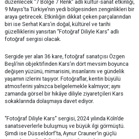
düzenlecek “7 Bölge 7 Renk” adlı kültür-sanat etkinliği,
9 Mayıs’ta Türkiye’nin yedi bölgesinden zenginlikleri bir
araya getirecek. Etkinliğin dikkat çeken parçalarından
biri ise Serhat Kars’ın doğal, kültürel ve tarihi
güzelliklerini yansıtan “Fotoğraf Diliyle Kars” adlı
fotoğraf sergisi olacak.
Sergide yer alan 36 kare, fotoğraf sanatçısı Özgen
Beşli’nin objektifinden Kars’ın dört mevsim boyunca
değişen yüzünü, mimarisini, insanlarını ve gündelik
yaşamın izlerini taşıyor. Fotoğraflar, kentin büyülü
atmosferini yalnızca belgelemekle kalmıyor; aynı
zamanda görsel bir hikâye diliyle ziyaretçileri Kars
sokaklarında dolaşmaya davet ediyor.
“Fotoğraf Diliyle Kars” sergisi, 2024 yılında Köln’de
sanatseverlerle buluşmuş ve büyük ilgi görmüştü.
Şimdi ise Düsseldorf’ta, Aynur Crauner’in güçlü