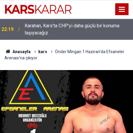
Uludaşdemir, YENİ Parti’nin kurucu il başkanlığı
16:15
görevine getirildi
Anasayfa
kars
Önder Mingan 1 Haziran’da Efsaneler
Arenası’na çıkıyor