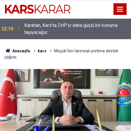
Uludaşdemir, YENİ Parti’nin kurucu il başkanlığı
16:15
görevine getirildi
Anasayfa
kars
Müçük'ten tarımsal üretime destek
çağrısı