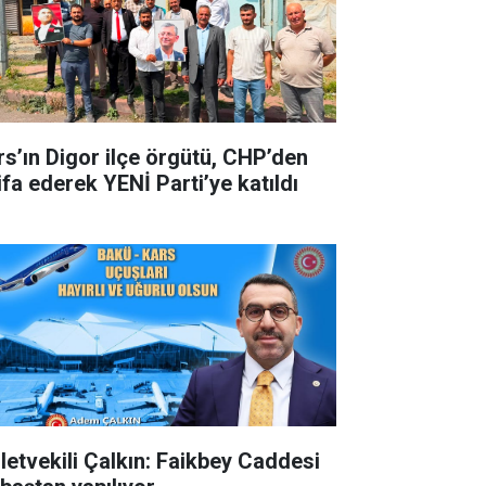
rs’ın Digor ilçe örgütü, CHP’den
ifa ederek YENİ Parti’ye katıldı
lletvekili Çalkın: Faikbey Caddesi