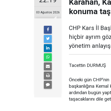
Karahan, Ka
konuma taş
03 Ağustos 2026
CHP Kars İl Baş
hiçbir ayrım gö
yönetim anlayışı
Tacettin DURMUŞ
Önceki gün CHP’nin K
başkanlığına Kemal K
ardından bugün yaptı
taşacaklarını dile get