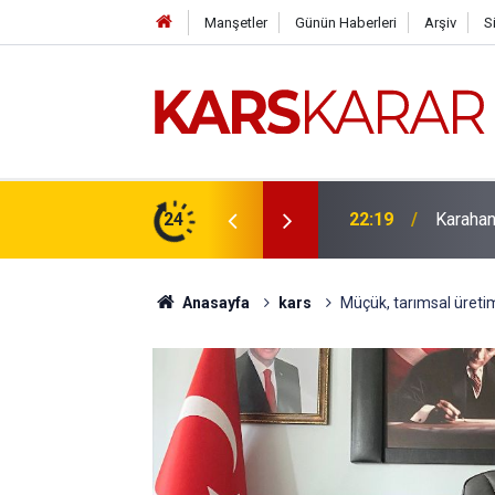
Manşetler
Günün Haberleri
Arşiv
S
çlü bir konuma taşıyacağız
24
16:15
Uludaşde
Anasayfa
kars
Müçük, tarımsal üretimde