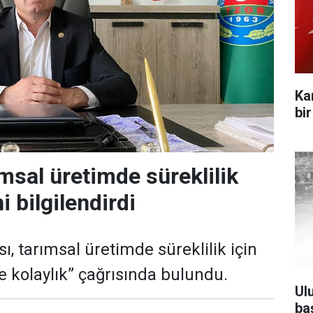
Ka
bi
msal üretimde süreklilik
i bilgilendirdi
ı, tarımsal üretimde süreklilik için
e kolaylık” çağrısında bulundu.
Ul
ba