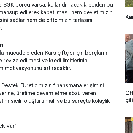
ya SGK borcu varsa, kullandırılacak krediden bu
mahsup edilerek kapatılması, hem devletimizin
Ka
sini sağlar hem de çiftçimizin tarlasını
.
rı
yla mücadele eden Kars çiftçisi için borçların
revize edilmesi ve kredi limitlerinin
m motivasyonunu artıracaktır.
 Destek: "Üreticimizin finansmana erişimini
CH
 yerine, üretime devam etme sözü veren
çil
retim sicili' oluşturulmalı ve bu süreçte kolaylık
ek Var"