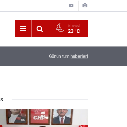
İstanbul
23 °C
10:00
Katerina Sarayı ahır saray oldu
Günün tüm
haberleri
rs