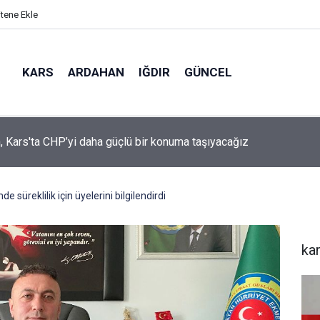
itene Ekle
KARS
ARDAHAN
IĞDIR
GÜNCEL
mir, YENİ Parti’nin kurucu il başkanlığı görevine getirildi
 süreklilik için üyelerini bilgilendirdi
ka