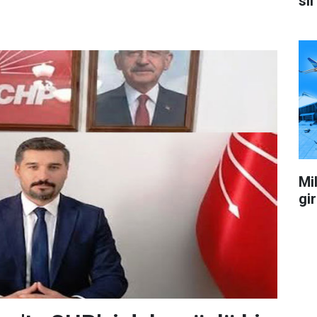
sil
Mil
gi