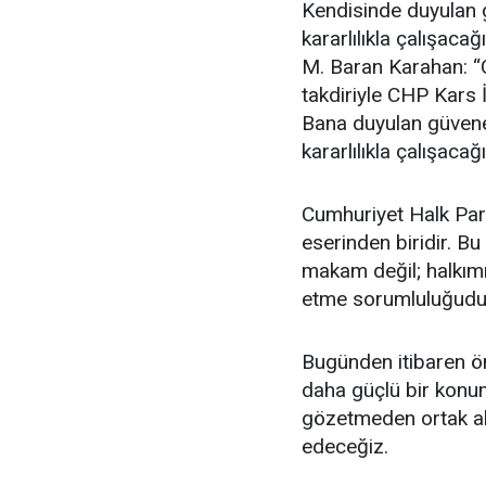
Kendisinde duyulan g
kararlılıkla çalışac
M. Baran Karahan: “
takdiriyle CHP Kars 
Bana duyulan güvene 
kararlılıkla çalışac
Cumhuriyet Halk Part
eserinden biridir. Bu
makam değil; halkımı
etme sorumluluğudu
Bugünden itibaren ön
daha güçlü bir konum
gözetmeden ortak akl
edeceğiz.