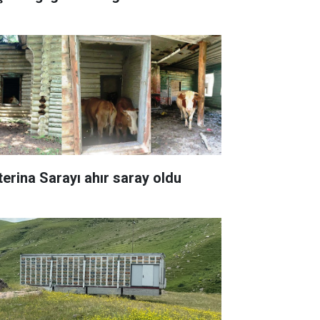
terina Sarayı ahır saray oldu