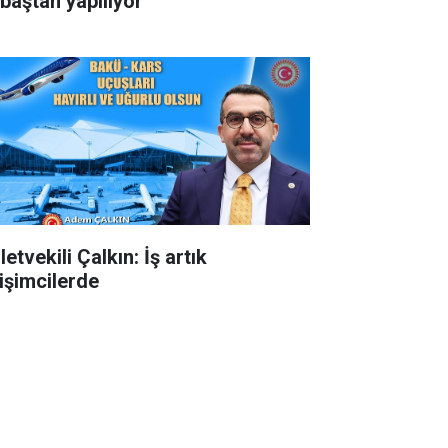
 baştan yapılıyor
letvekili Çalkın: İş artık
rişimcilerde