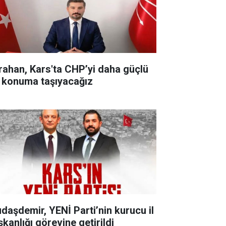
rahan, Kars'ta CHP’yi daha güçlü
r konuma taşıyacağız
udaşdemir, YENİ Parti’nin kurucu il
şkanlığı görevine getirildi