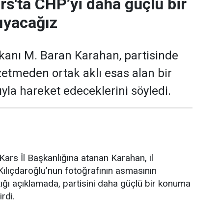
rs'ta CHP’yi daha güçlü bir
ıyacağız
kanı M. Baran Karahan, partisinde
zetmeden ortak aklı esas alan bir
yla hareket edeceklerini söyledi.
ars İl Başkanlığına atanan Karahan, il
ılıçdaroğlu’nun fotoğrafının asmasının
ğı açıklamada, partisini daha güçlü bir konuma
irdi.