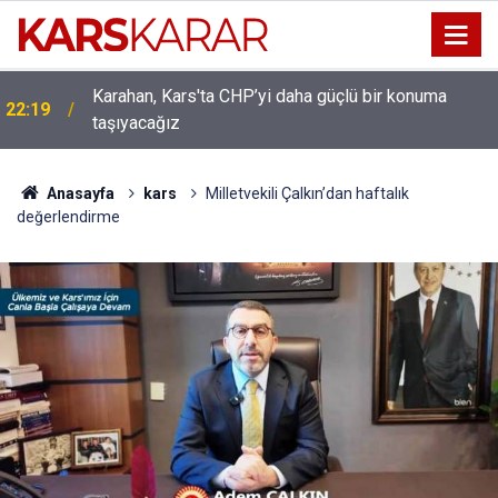
Karahan, Kars'ta CHP’yi daha güçlü bir konuma
22:19
taşıyacağız
Uludaşdemir, YENİ Parti’nin kurucu il başkanlığı
16:15
görevine getirildi
Anasayfa
kars
Milletvekili Çalkın’dan haftalık
değerlendirme