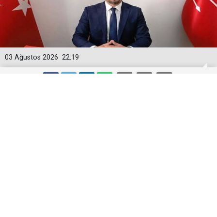
03 Ağustos 2026
22:19
Karahan, Kars'ta CHP’yi daha güçlü bir
konuma taşıyacağız
CHP Kars İl Başkanı M. Baran Karahan, partisinde
hiçbir ayrım gözetmeden ortak aklı esas alan bir
yönetim anlayışıyla hareket edeceklerini söyledi.