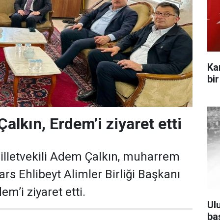
Ka
bi
 Çalkın, Erdem’i ziyaret etti
illetvekili Adem Çalkın, muharrem
Kars Ehlibeyt Alimler Birliği Başkanı
m’i ziyaret etti.
Ul
ba