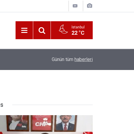
İstanbul
22 °C
10:00
Katerina Sarayı ahır saray oldu
Günün tüm
haberleri
rs