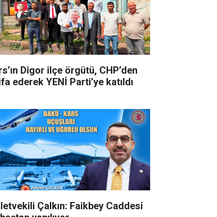
rs’ın Digor ilçe örgütü, CHP’den
ifa ederek YENİ Parti’ye katıldı
lletvekili Çalkın: Faikbey Caddesi