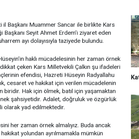
 il Başkanı Muammer Sancar ile birlikte Kars
liği Başkanı Seyit Ahmet Erdem’i ziyaret eden
Muharrem ayı dolayısıyla taziyede bulundu.
Hüseyin’in haklı mücadelesinin her zaman örnek
dikkat çeken Kars Milletvekili Çalkın şu ifadeleri
nçlerinin efendisi, Hazreti Hüseyin Radyallahu
Ka
ık, cesaret ve hakikat için verilen mücadelenin
 biridir. Hak için ölmek, batıl için yaşamaktan
örnek şahsiyetidir. Adalet, doğruluk ve özgürlük
i olarak yad edilmektedir.
sini her zaman örnek almalıyız. Buda ancak
e hakikat yolundan ayrılmamakla mümkün