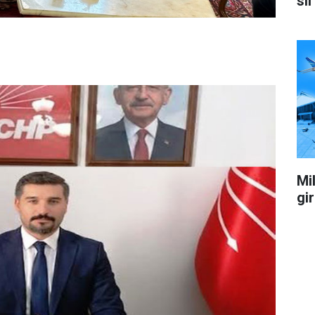
sil
Mil
gi