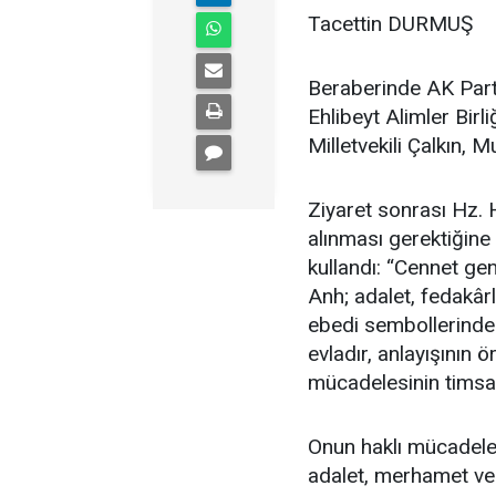
Tacettin DURMUŞ
Beraberinde AK Parti
Ehlibeyt Alimler Bir
Milletvekili Çalkın, 
Ziyaret sonrası Hz. 
alınması gerektiğine 
kullandı: “Cennet ge
Anh; adalet, fedakârl
ebedi sembollerinden
evladır, anlayışının 
mücadelesinin timsal
Onun haklı mücadele
adalet, merhamet v