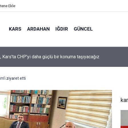
itene Ekle
KARS
ARDAHAN
IĞDIR
GÜNCEL
mir, YENİ Parti’nin kurucu il başkanlığı görevine getirildi
m’i ziyaret etti
ka