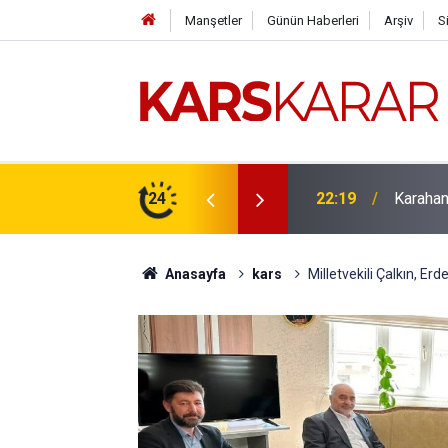
Manşetler
Günün Haberleri
Arşiv
S
çlü bir konuma taşıyacağız
24
16:15
Uludaşde
Anasayfa
kars
Milletvekili Çalkın, Erde