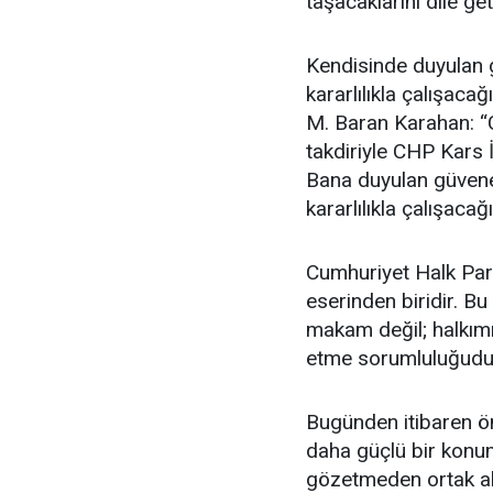
taşacaklarını dile get
Kendisinde duyulan g
kararlılıkla çalışac
M. Baran Karahan: “
takdiriyle CHP Kars 
Bana duyulan güvene 
kararlılıkla çalışac
Cumhuriyet Halk Part
eserinden biridir. Bu
makam değil; halkımı
etme sorumluluğudu
Bugünden itibaren ön
daha güçlü bir konum
gözetmeden ortak akl