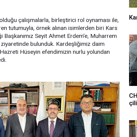
Ka
duğu çalışmalarla, birleştirici rol oynaması ile,
ren tutumuyla, örnek alınan isimlerden biri Kars
liği Başkanımız Seyit Ahmet Erdem’e, Muharrem
ye ziyaretinde bulunduk. Kardeşliğimiz daim
 Hazreti Hüseyin efendimizin nurlu yolundan
di.
CH
çil