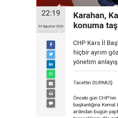
22:19
Karahan, Ka
konuma taş
03 Ağustos 2026
CHP Kars İl Baş
hiçbir ayrım gö
yönetim anlayışı
Tacettin DURMUŞ
Önceki gün CHP’nin K
başkanlığına Kemal K
ardından bugün yaptı