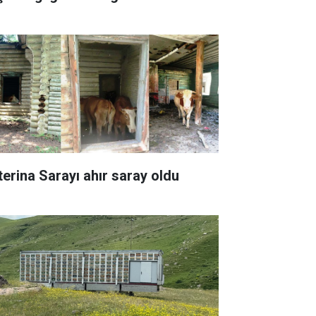
terina Sarayı ahır saray oldu