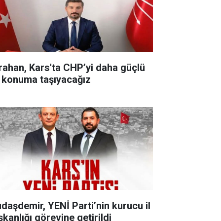
rahan, Kars'ta CHP’yi daha güçlü
r konuma taşıyacağız
udaşdemir, YENİ Parti’nin kurucu il
şkanlığı görevine getirildi