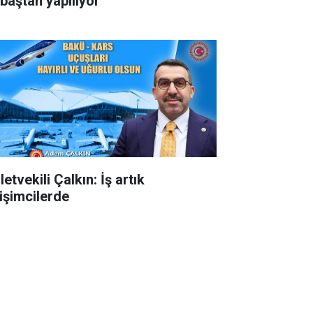
 baştan yapılıyor
letvekili Çalkın: İş artık
rişimcilerde