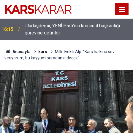
Uludaşdemir, YENİ Parti’nin kurucu il başkanlığı
16:15
görevine getirildi
Anasayfa
kars
Milletvekili Alp: “Kars halkına söz
veriyorum; bu kayyum buradan gidecek”