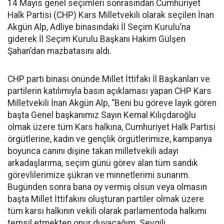
14 Mayıs genel seçimleri sonrasından Cumhuriyet
Halk Partisi (CHP) Kars Milletvekili olarak seçilen İnan
Akgün Alp, Adliye binasındaki İl Seçim Kurulu’na
giderek İl Seçim Kurulu Başkanı Hakim Gülşen
Şahan’dan mazbatasını aldı.
CHP parti binası önünde Millet İttifakı İl Başkanları ve
partilerin katılımıyla basın açıklaması yapan CHP Kars
Milletvekili İnan Akgün Alp, “Beni bu göreve layık gören
başta Genel başkanımız Sayın Kemal Kılıçdaroğlu
olmak üzere tüm Kars halkına, Cumhuriyet Halk Partisi
örgütlerine, kadın ve gençlik örgütlerimize, kampanya
boyunca canını dişine takan milletvekili adayı
arkadaşlarıma, seçim günü görev alan tüm sandık
görevlilerimize şükran ve minnetlerimi sunarım.
Bugünden sonra bana oy vermiş olsun veya olmasın
başta Millet İttifakını oluşturan partiler olmak üzere
tüm karsı halkının vekili olarak parlamentoda halkımı
temsil etmekten onur duyacağım. Sevgili