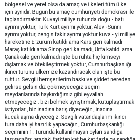
bölgesel ve yerel olsa da amaç ve ilkeleri tüm ülke
için aynıdır. Bugün bu amaç cumhuriyeti demokrasi ile
taçlandırmaktır. Kuvayi milliye ruhunda doğu - batı
ayrımı yoktur, Türk Kürt ayrımı yoktur, Alevi-Sünni
ayrımı yoktur, zengin fakir ayrımı yoktur kuva - yi milliye
hareketine Erzurum katıldı ama Kars geri kalmadı
Maraş katıldı ama Sinop geri kalmadı, Urfa katıldı ama
Çanakkale geri kalmadı işte bu ruhta hiç kimseyi
dışlamak ve ötekileştirmek yoktur, Cumhurbaşkanlığı
ikinci turunu ülkemize kazandıracak olan işte bu
ruhtur. Sevgili hemşerilerim baskı ve şiddet nereden
gelirse gelsin diz çökmeyeceğiz seçim
meydanlarında haykırdığımız gibi eyvallah
etmeyeceğiz . bizi bölmek ayrıştırmak, kutuplaştırmak
istiyorlar , biz inadına barış diyeceğiz , inadına
kucaklaşma diyeceğiz. Sevgili vatandaşlarım ikinci
tura daha iyi hazırlık yapacağız , Cumhurbaşkanlığı
seçiminin 1. Turunda kullanılmayan oyları sandığa
taşıyacağız, aradaki farktan kat be kat fazla oy sandığa