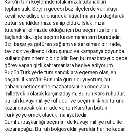
Kars’ın tüm köylerinde ıslak imzalı tutanakları
toplamıştık. Seçim gecesi bazı ilçelerde veri akışı
kesilince adliyeler önündeki kuşatmaları da dağıtarak
bütün sandıklarımıza sahip olduk. Islak imzalı
tutanaklar elimizde olduğu için bu seçimi zafer ile
taçlandırdık. İşte seçimi kazanmanın sırrı buradadır.
Bizi başarıya götüren sağlam ve sarsılmaz bir irade,
tavizsiz ve dirençli duruşunuz ve kampanya boyunca
kullandığımız temiz bir dildir. Ben bu mazbatayı o gece
görev yapan gizli kahramanlara hediye ediyorum.
Bugün Türkiye’de tüm sandıklara egemen olan, en
başarılı il Kars’tır. Bununla gurur duyuyorum, bu
çabanın neticesinde mazbatasını en önce alan
milletvekili olarak karşınızdayım. Bu ruh Kars ruhudur,
bu ruh kuvayi milliye ruhudur ve seçimin ikinci turunu
kazandıracak olan irade ve ruh Kars’tan bütün
Türkiye’ye örnek olacak mahiyettedir.
Cumhurbaşkanlığı seçimini de kuvayi milliye ruhu ile
kazanacağız. Bu ruh bölgeseldir, yereldir her ne kadar