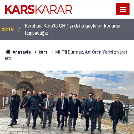
Karahan, Kars'ta CHP’yi daha güçlü bir konuma
ı
22:19
taşıyacağız
Anasayfa
kars
MHP'li Durmaz, Ani Ören Yerini ziyaret
etti