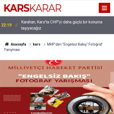
Uludaşdemir, YENİ Parti’nin kurucu il başkanlığı
16:15
görevine getirildi
Anasayfa
kars
MHP'den "Engelsiz Bakış" Fotoğraf
Yarışması