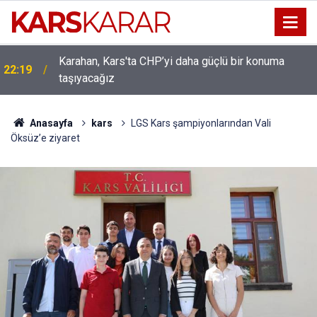
Uludaşdemir, YENİ Parti’nin kurucu il başkanlığı
16:15
görevine getirildi
Anasayfa
kars
LGS Kars şampiyonlarından Vali
Öksüz’e ziyaret