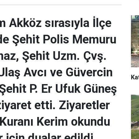
Akköz sırasıyla İlçe
e Şehit Polis Memuru
maz, Şehit Uzm. Çvş.
laş Avcı ve Güvercin
Ka
Şehit P. Er Ufuk Güneş
ziyaret etti. Ziyaretler
 Kuranı Kerim okundu
r için dualar edildi.