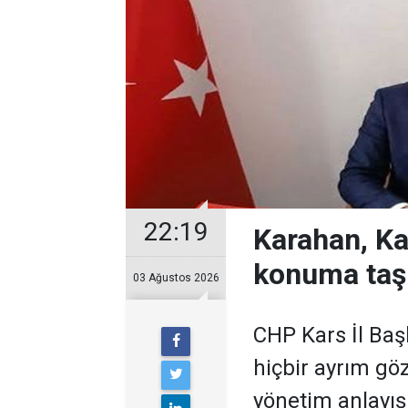
22:19
Karahan, Ka
konuma taş
03 Ağustos 2026
CHP Kars İl Baş
hiçbir ayrım gö
yönetim anlayışı