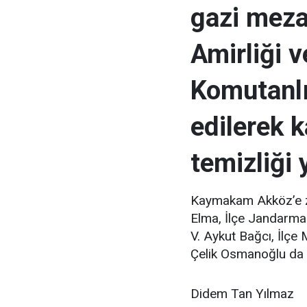
gazi mezar
Amirliği 
Komutanlı
edilerek k
temizliği 
Kaymakam Akköz’e ziy
Elma, İlçe Jandarma
V. Aykut Bağcı, İlç
Çelik Osmanoğlu da eş
Didem Tan Yılmaz