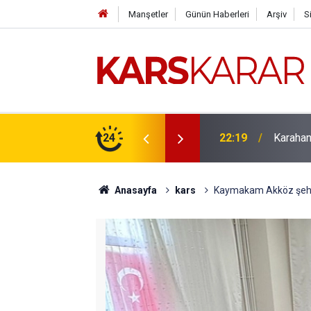
Manşetler
Günün Haberleri
Arşiv
S
çlü bir konuma taşıyacağız
24
16:15
Uludaşde
Anasayfa
kars
Kaymakam Akköz şehit a