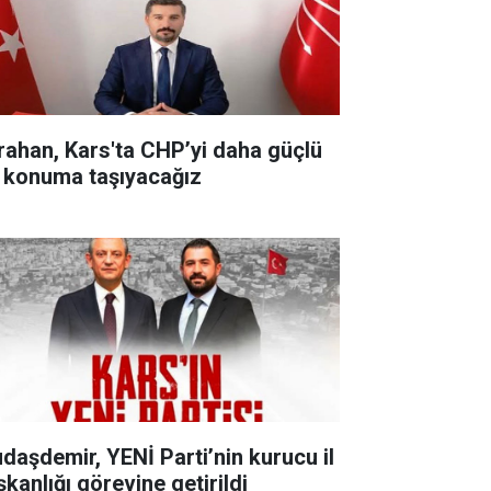
rahan, Kars'ta CHP’yi daha güçlü
r konuma taşıyacağız
udaşdemir, YENİ Parti’nin kurucu il
şkanlığı görevine getirildi