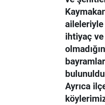
Kaymakam
aileleriyl
ihtiyaç ve
olmadığını
bayramlar
bulunuldu
Ayrıca il
köylerimi