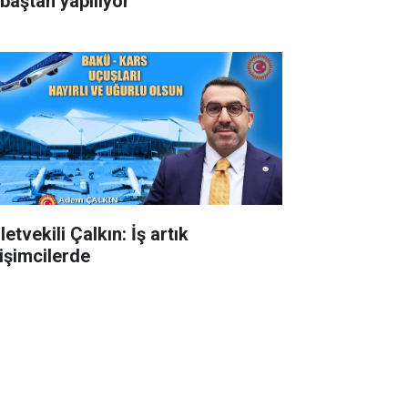
 baştan yapılıyor
letvekili Çalkın: İş artık
rişimcilerde