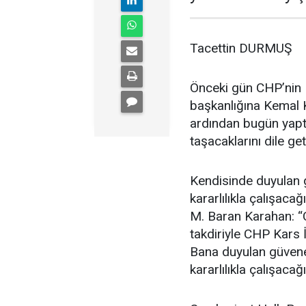
Tacettin DURMUŞ
Önceki gün CHP’nin K
başkanlığına Kemal K
ardından bugün yaptı
taşacaklarını dile get
Kendisinde duyulan g
kararlılıkla çalışac
M. Baran Karahan: “
takdiriyle CHP Kars 
Bana duyulan güvene 
kararlılıkla çalışac