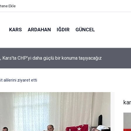
itene Ekle
KARS
ARDAHAN
IĞDIR
GÜNCEL
mir, YENİ Parti’nin kurucu il başkanlığı görevine getirildi
lilerini ziyaret etti
ka