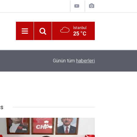
İstanbul
25 °C
10:00
Katerina Sarayı ahır saray oldu
Günün tüm
haberleri
rs