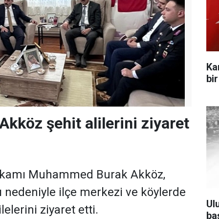
Ka
bi
köz şehit alilerini ziyaret
kamı Muhammed Burak Akköz,
nedeniyle ilçe merkezi ve köylerde
Ul
elerini ziyaret etti.
ba