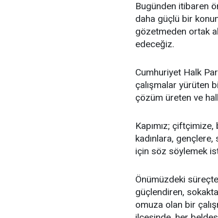
Bugünden itibaren ön
daha güçlü bir konum
gözetmeden ortak akl
edeceğiz.
Cumhuriyet Halk Parti
çalışmalar yürüten bi
çözüm üreten ve halkı
Kapımız; çiftçimize,
kadınlara, gençlere, 
için söz söylemek is
Önümüzdeki süreçte
güçlendiren, sokakt
omuza olan bir çalış
ilçesinde, her beld