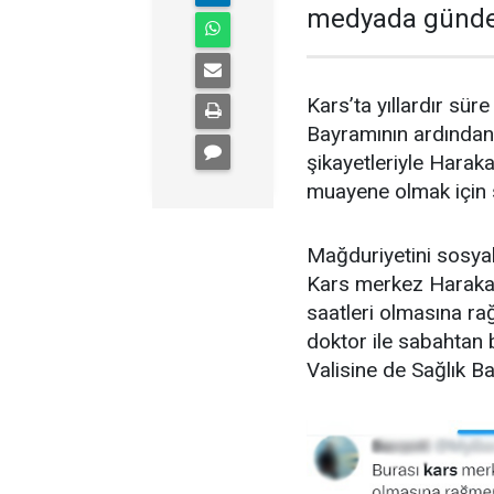
medyada günde
Kars’ta yıllardır sü
Bayramının ardından 
şikayetleriyle Harak
muayene olmak için s
Mağduriyetini sosyal
Kars merkez Harakan
saatleri olmasına ra
doktor ile sabahtan 
Valisine de Sağlık Ba