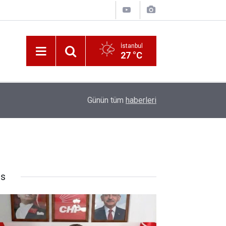
İstanbul
27 °C
10:00
Katerina Sarayı ahır saray oldu
Günün tüm
haberleri
rs