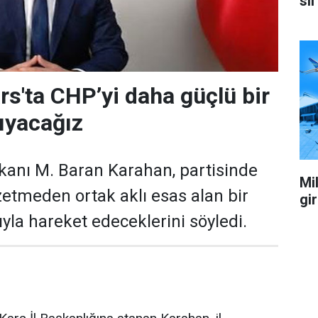
sil
rs'ta CHP’yi daha güçlü bir
ıyacağız
kanı M. Baran Karahan, partisinde
Mil
zetmeden ortak aklı esas alan bir
gi
yla hareket edeceklerini söyledi.