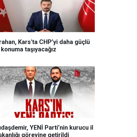
rahan, Kars'ta CHP’yi daha güçlü
r konuma taşıyacağız
udaşdemir, YENİ Parti’nin kurucu il
şkanlığı görevine getirildi