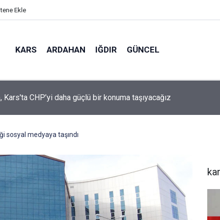
itene Ekle
KARS
ARDAHAN
IĞDIR
GÜNCEL
mir, YENİ Parti’nin kurucu il başkanlığı görevine getirildi
liği sosyal medyaya taşındı
ka