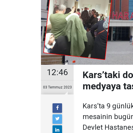
12:46
Kars’taki do
medyaya ta
03 Temmuz 2023
Kars’ta 9 günl
mesainin bugün 
Devlet Hastanes