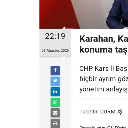
22:19
Karahan, Ka
konuma taş
03 Ağustos 2026
CHP Kars İl Baş
hiçbir ayrım gö
yönetim anlayışı
Tacettin DURMUŞ