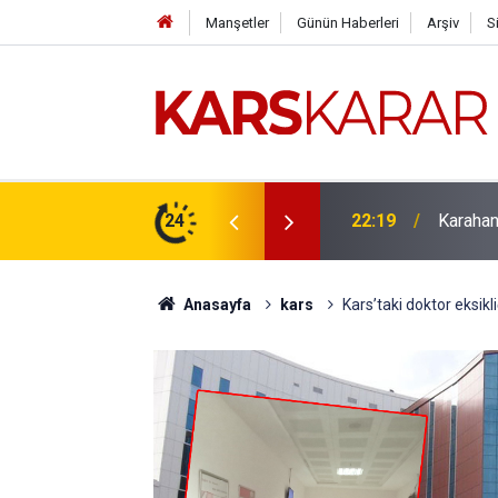
Manşetler
Günün Haberleri
Arşiv
S
çlü bir konuma taşıyacağız
24
16:15
Uludaşde
Anasayfa
kars
Kars’taki doktor eksik