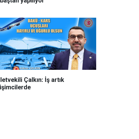
 baştan yapılıyor
letvekili Çalkın: İş artık
rişimcilerde