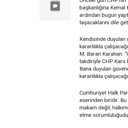
Önceki gün CHP’nin K
başkanlığına Kemal K
ardından bugün yaptı
taşacaklarını dile get
Kendisinde duyulan g
kararlılıkla çalışac
M. Baran Karahan: “
takdiriyle CHP Kars 
Bana duyulan güvene 
kararlılıkla çalışac
Cumhuriyet Halk Part
eserinden biridir. Bu
makam değil; halkımı
etme sorumluluğudu