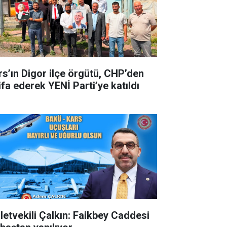
rs’ın Digor ilçe örgütü, CHP’den
ifa ederek YENİ Parti’ye katıldı
lletvekili Çalkın: Faikbey Caddesi