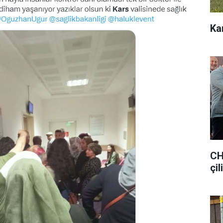
Ka
CH
çil