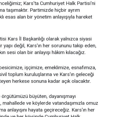
celiğimiz; Kars'ta Cumhuriyet Halk Partisi'ni
a taşımaktır. Partimizde hiçbir ayrım
ı esas alan bir yönetim anlayışıyla hareket
si Kars İl Başkanlığı olarak yalnızca siyasi
r yapı değil, Kars'ın her sorununu takip eden,
n sesi olan bir anlayışı hâkim kılacağız.
 besicimize, işçimize, emeklimize, esnafımıza,
sivil toplum kuruluşlarına ve Kars'ın geleceği
teyen herkese sonuna kadar açık olacaktır.
 örgütümüzü büyüten, dayanışmayı
a, mahallede ve köylerde vatandaşımızla omuz
ma anlayışını hayata geçireceğiz. Kars'ın her
esinde ve her köyünde Cumhuriyet Halk