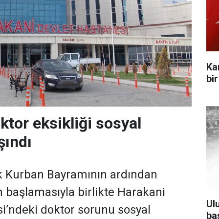
Ka
bi
ktor eksikliği sosyal
şındı
ük Kurban Bayramının ardından
başlamasıyla birlikte Harakani
Ul
i’ndeki doktor sorunu sosyal
ba