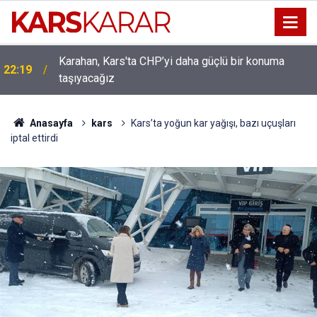
Karahan, Kars'ta CHP’yi daha güçlü bir konuma
22:19
taşıyacağız
Uludaşdemir, YENİ Parti’nin kurucu il başkanlığı
16:15
görevine getirildi
Anasayfa
kars
Kars’ta yoğun kar yağışı, bazı uçuşları
iptal ettirdi