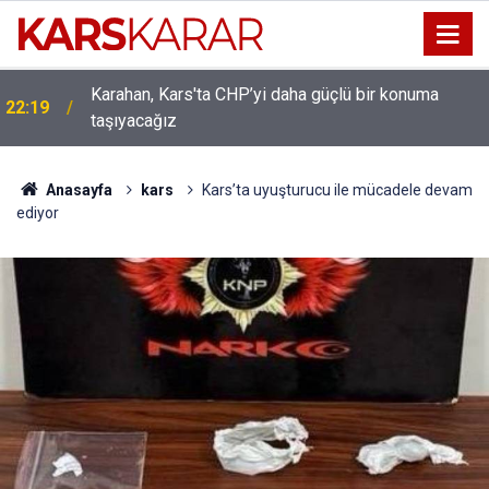
Karahan, Kars'ta CHP’yi daha güçlü bir konuma
ı
22:19
taşıyacağız
Anasayfa
kars
Kars’ta uyuşturucu ile mücadele devam
ediyor