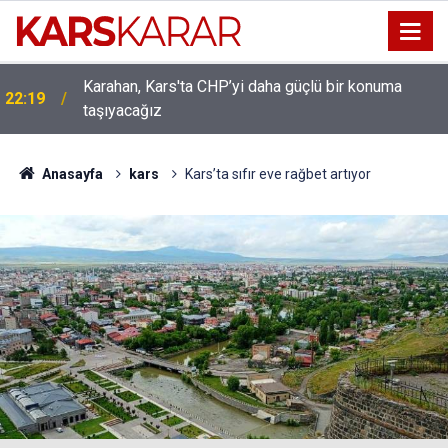
Karahan, Kars'ta CHP’yi daha güçlü bir konuma
22:19
taşıyacağız
Uludaşdemir, YENİ Parti’nin kurucu il başkanlığı
16:15
görevine getirildi
Anasayfa
kars
Kars’ta sıfır eve rağbet artıyor