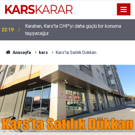
Karahan, Kars'ta CHP’yi daha güçlü bir konuma
22:19
taşıyacağız
Uludaşdemir, YENİ Parti’nin kurucu il başkanlığı
16:15
görevine getirildi
Anasayfa
kars
Kars’ta Satılık Dükkan