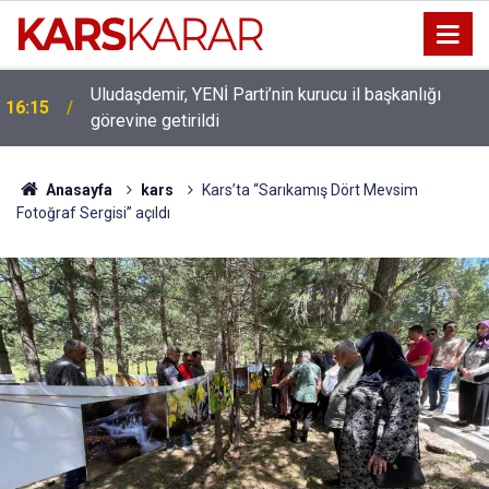
Uludaşdemir, YENİ Parti’nin kurucu il başkanlığı
16:15
görevine getirildi
Anasayfa
kars
Kars’ta “Sarıkamış Dört Mevsim
Fotoğraf Sergisi” açıldı