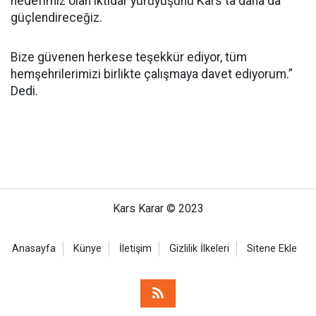
hedefimiz olan iktidar yürüyüşünü Kars'ta daha da
güçlendireceğiz.
Bize güvenen herkese teşekkür ediyor, tüm
hemşehrilerimizi birlikte çalışmaya davet ediyorum.”
Dedi.
Kars Karar © 2023
Anasayfa
Künye
İletişim
Gizlilik İlkeleri
Sitene Ekle