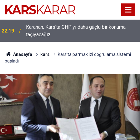
Karahan, Kars'ta CHP’yi daha güçlü bir konuma
ı
22:19
taşıyacağız
Anasayfa
kars
Kars’ta parmak izi doğrulama sistemi
başladı