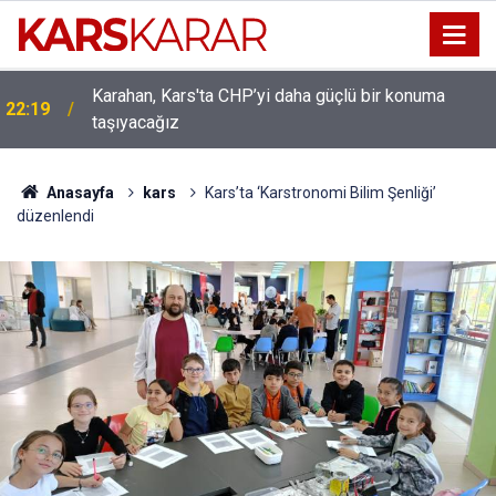
Karahan, Kars'ta CHP’yi daha güçlü bir konuma
ı
22:19
taşıyacağız
Anasayfa
kars
Kars’ta ‘Karstronomi Bilim Şenliği’
düzenlendi