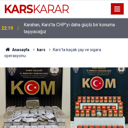
Karahan, Kars'ta CHP’yi daha güçlü bir konuma
ı
22:19
taşıyacağız
Anasayfa
kars
Kars'ta kaçak çay ve sigara
operasyonu