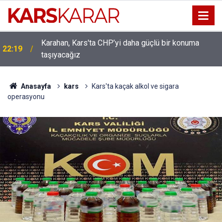
Karahan, Kars'ta CHP’yi daha güçlü bir konuma
ı
22:19
taşıyacağız
Anasayfa
kars
Kars'ta kaçak alkol ve sigara
operasyonu