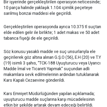
Bir işyerinde gerçekleştirilen operasyon neticesinde;
10 parça halinde yaklaşık 1.104 içimlik peçeteye
sarılmış bonzai maddesi ele geçirildi.
Gerçekleştirilen operasyonda ayrıca 10.375 tl suçtan
elde edilen gelir ile birlikte; 1 adet makas ve 50 adet
tabanca fişeği de ele geçirildi.
Söz konusu yasaklı madde ve suç unsurlarıyla ele
geçirilerek göz altına alınan G.Ş.O (56), E.H (20) ve T.Y
(19) isimli 3 şahıs, “TCK-188 Uyuşturucu veya Uyarıcı
Madde İmal ve Ticareti Yapmak” suçundan adli
makamlara sevk edilmelerinin ardından tutuklanarak
Kars Kapalı Cezaevine gönderildi.
Kars Emniyet Müdürlüğünden yapılan açıklamada;
uyuşturucu madde suçlarına karşı mücadelesinin
etkin bir şekilde artarak devam edeceği belirtildi.