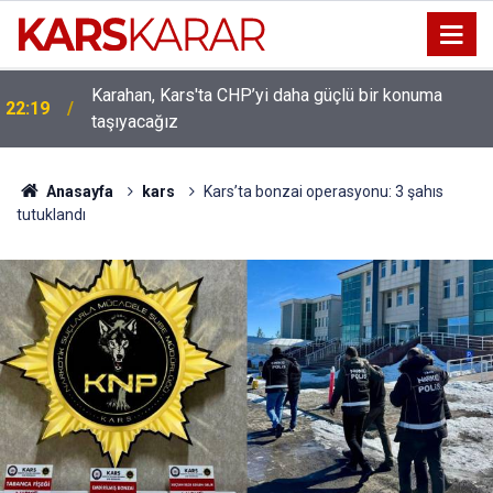
Karahan, Kars'ta CHP’yi daha güçlü bir konuma
ı
22:19
taşıyacağız
Anasayfa
kars
Kars’ta bonzai operasyonu: 3 şahıs
tutuklandı