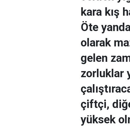
kara kış ha
Öte yandan
olarak ma
gelen zam
zorluklar 
çalıştıra
çiftçi, diğ
yüksek ol