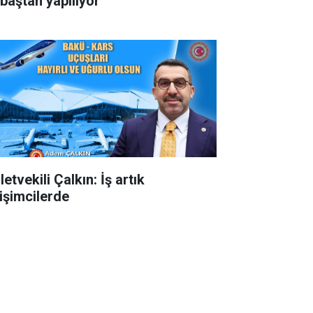
 baştan yapılıyor
letvekili Çalkın: İş artık
rişimcilerde