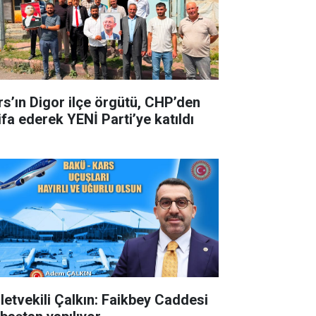
rs’ın Digor ilçe örgütü, CHP’den
ifa ederek YENİ Parti’ye katıldı
lletvekili Çalkın: Faikbey Caddesi