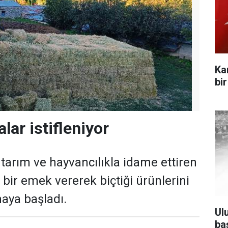
Ka
bi
alar istifleniyor
tarım ve hayvancılıkla idame ettiren
in bir emek vererek biçtiği ürünlerini
maya başladı.
Ul
ba