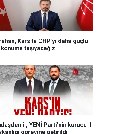
rahan, Kars'ta CHP’yi daha güçlü
r konuma taşıyacağız
udaşdemir, YENİ Parti’nin kurucu il
şkanlığı görevine getirildi