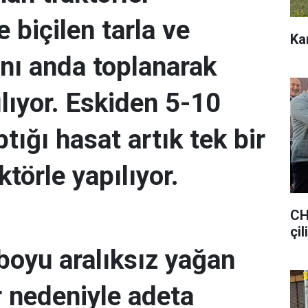
e biçilen tarla ve
Ka
ynı anda toplanarak
lıyor. Eskiden 5-10
ptığı hasat artık tek bir
aktörle yapılıyor.
CH
çil
 boyu aralıksız yağan
 nedeniyle adeta