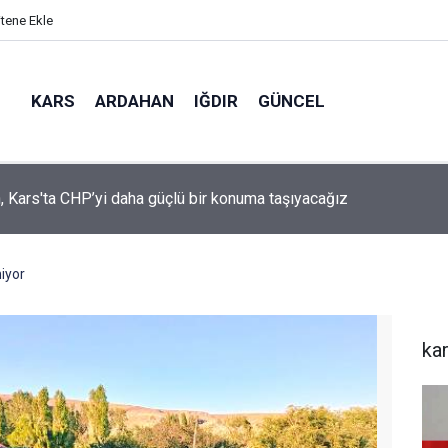
itene Ekle
KARS
ARDAHAN
IĞDIR
GÜNCEL
mir, YENİ Parti’nin kurucu il başkanlığı görevine getirildi
niyor
ka