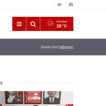
İstanbul
28 °C
10:00
Katerina Sarayı ahır saray oldu
Günün tüm
haberleri
rs