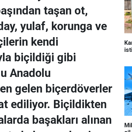
başından taşan ot,
day, yulaf, korunga ve
çilerin kendi
Ka
ist
la biçildiği gibi
u Anadolu
en gelen biçerdöverler
at ediliyor. Biçildikten
alarda başakları alınan
Mi