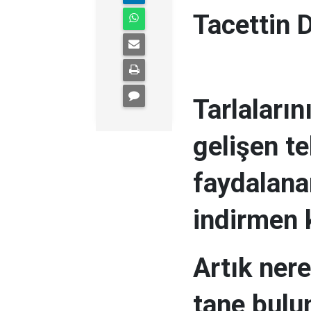
Tacettin
Tarlaların
gelişen t
faydalana
indirmen k
Artık ner
tane bulun