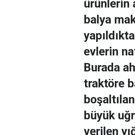
ürünlerin 
balya maki
yapıldıkta
evlerin na
Burada ah
traktöre b
boşaltılan
büyük uğr
verilen yı