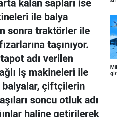
sil
arta kalan sapları ise
neleri ile balya
n sonra traktörler ile
fızarlarına taşınıyor.
tapot adı verilen
Mil
ağlı iş makineleri ile
gi
 balyalar, çiftçilerin
aşıları soncu otluk adı
ğınlar haline getirilerek