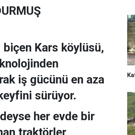
 DURMUŞ
ı biçen Kars köylüsü,
eknolojinden
Ka
rak iş gücünü en aza
eyfini sürüyor.
edeyse her evde bir
an traktörler