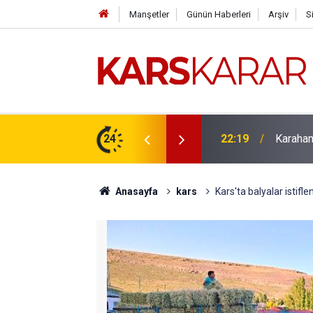
Manşetler
Günün Haberleri
Arşiv
S
çlü bir konuma taşıyacağız
24
16:15
Uludaşde
Anasayfa
kars
Kars'ta balyalar istifle