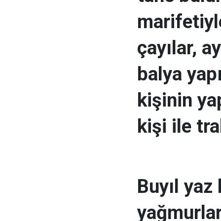
marifetiyl
çayılar, a
balya yapı
kişinin ya
kişi ile tr
Buyıl yaz
yağmurlar