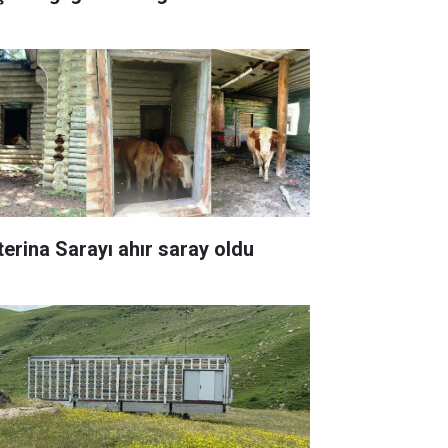
terina Sarayı ahır saray oldu