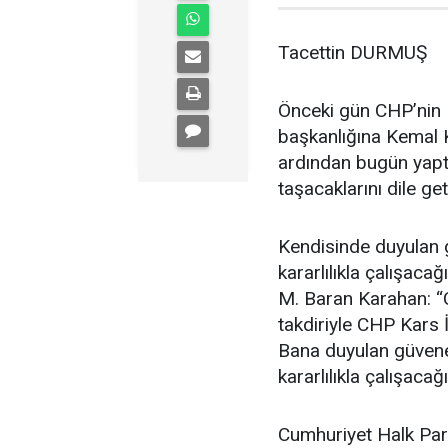
Tacettin DURMUŞ
Önceki gün CHP’nin K
başkanlığına Kemal K
ardından bugün yaptı
taşacaklarını dile get
Kendisinde duyulan g
kararlılıkla çalışac
M. Baran Karahan: “
takdiriyle CHP Kars 
Bana duyulan güvene 
kararlılıkla çalışac
Cumhuriyet Halk Part