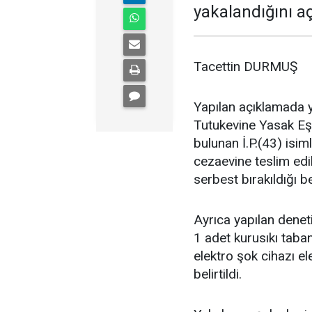
yakalandığını aç
Tacettin DURMUŞ
Yapılan açıklamada 
Tutukevine Yasak E
bulunan İ.P.(43) isi
cezaevine teslim edil
serbest bırakıldığı bel
Ayrıca yapılan dene
1 adet kurusıkı taban
elektro şok cihazı ele
belirtildi.