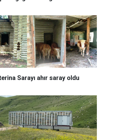
terina Sarayı ahır saray oldu