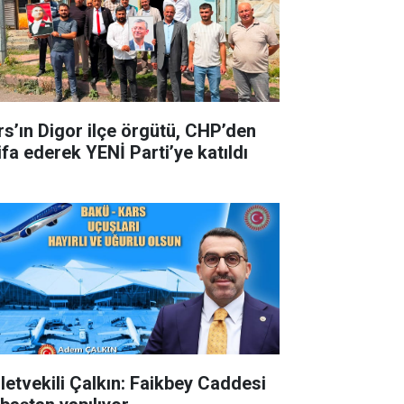
rs’ın Digor ilçe örgütü, CHP’den
ifa ederek YENİ Parti’ye katıldı
lletvekili Çalkın: Faikbey Caddesi