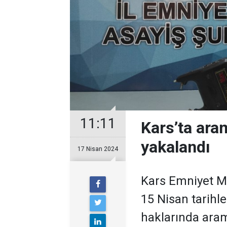
11:11
Kars’ta ara
yakalandı
17 Nisan 2024
Kars Emniyet M
15 Nisan tarihl
haklarında ara