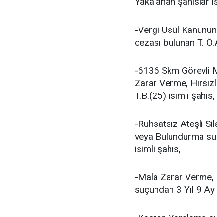
Yakalanan şahıslar is
-Vergi Usül Kanunun
cezası bulunan T. Ö.A
-6136 Skm Görevli 
Zarar Verme, Hırsızl
T.B.(25) isimli şahıs,
-Ruhsatsız Ateşli Si
veya Bulundurma suç
isimli şahıs,
-Mala Zarar Verme, K
suçundan 3 Yıl 9 Ay 