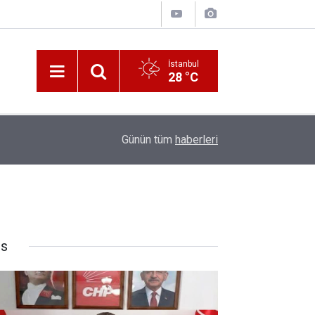
İstanbul
28 °C
10:00
Katerina Sarayı ahır saray oldu
Günün tüm
haberleri
rs