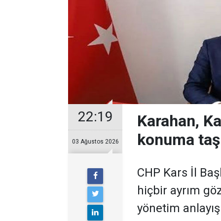
22:19
Karahan, Ka
konuma taş
03 Ağustos 2026
CHP Kars İl Baş
hiçbir ayrım gö
yönetim anlayışı