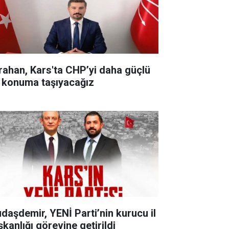
rahan, Kars'ta CHP’yi daha güçlü
r konuma taşıyacağız
udaşdemir, YENİ Parti’nin kurucu il
şkanlığı görevine getirildi