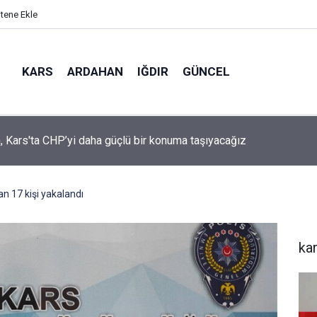
itene Ekle
KARS
ARDAHAN
IĞDIR
GÜNCEL
mir, YENİ Parti’nin kurucu il başkanlığı görevine getirildi
n 17 kişi yakalandı
ka