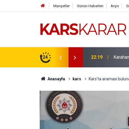
Manşetler
Günün Haberleri
Arşiv
S
çlü bir konuma taşıyacağız
24
16:15
Uludaşde
Anasayfa
kars
Kars’ta araması buluna