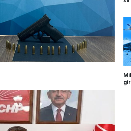
sil
Mil
gi