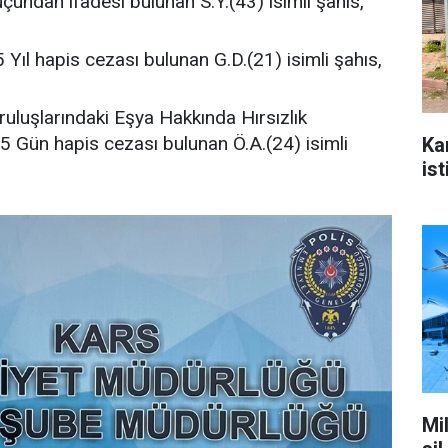
undan ifadesi bulunan S.Y.(43) isimli şahıs,
 Yıl hapis cezası bulunan G.D.(21) isimli şahıs,
luşlarındaki Eşya Hakkında Hırsızlık
5 Gün hapis cezası bulunan Ö.A.(24) isimli
Ka
ist
Mi