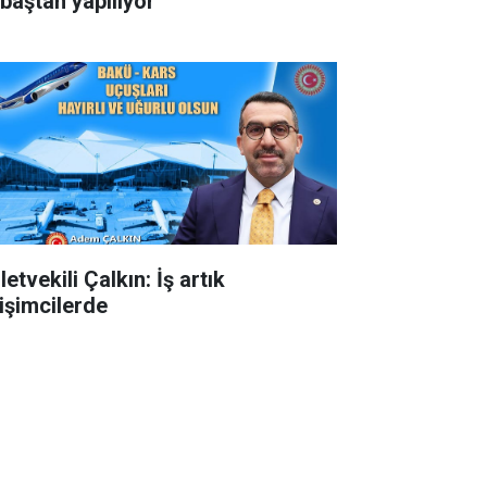
 baştan yapılıyor
letvekili Çalkın: İş artık
rişimcilerde