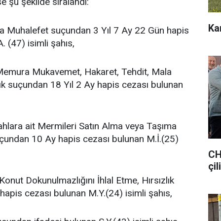
e şu şekilde sıralandı:
Ka
a Muhalefet suçundan 3 Yıl 7 Ay 22 Gün hapis
. (47) isimli şahıs,
Memura Mukavemet, Hakaret, Tehdit, Mala
ık suçundan 18 Yıl 2 Ay hapis cezası bulunan
lahlara ait Mermileri Satın Alma veya Taşıma
undan 10 Ay hapis cezası bulunan M.İ.(25)
CH
çil
onut Dokunulmazlığını İhlal Etme, Hırsızlık
hapis cezası bulunan M.Y.(24) isimli şahıs,