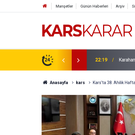
Manşetler
Günün Haberleri
Arşiv
S
çlü bir konuma taşıyacağız
24
16:15
Uludaşde
Anasayfa
kars
Kars’ta 38. Ahilik Haf