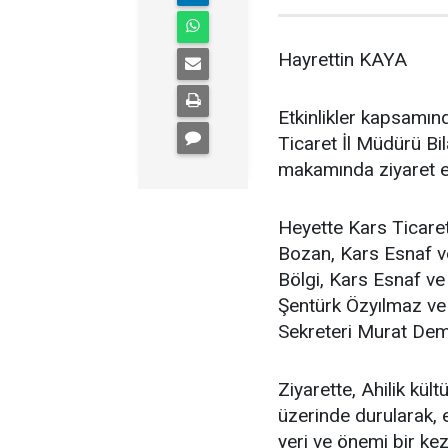
Hayrettin KAYA
Etkinlikler kapsamı
Ticaret İl Müdürü Bi
makamında ziyaret ed
Heyette Kars Ticare
Bozan, Kars Esnaf ve
Bölgi, Kars Esnaf ve
Şentürk Özyılmaz ve 
Sekreteri Murat Demir
Ziyarette, Ahilik kü
üzerinde durularak,
yeri ve önemi bir ke