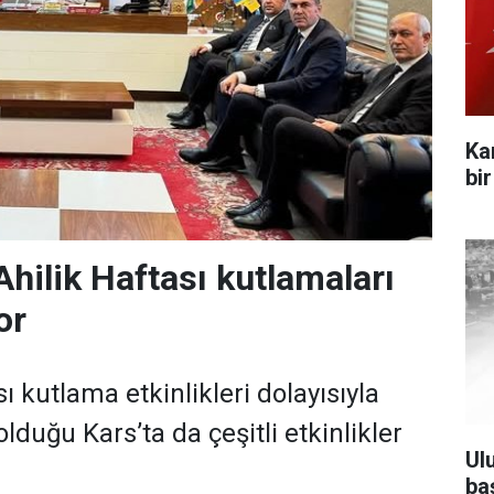
Ka
bi
Ahilik Haftası kutlamaları
or
sı kutlama etkinlikleri dolayısıyla
lduğu Kars’ta da çeşitli etkinlikler
Ul
ba