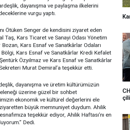
kardeşlik, dayanışma ve paylaşma ilkelerini
ceklerine vurgu yaptı.
Ka
nı Ötüken Senger de kendisini ziyaret eden
lal Taş, Kars Ticaret ve Sanayi Odası Yönetim
 Bozan, Kars Esnaf ve Sanatkârlar Odaları
 Bölgi, Kars Esnaf ve Sanatkârlar Kredi Kefalet
 Şentürk Özyılmaz ve Kars Esnaf ve Sanatkârlar
 Sekreteri Murat Demiral’a teşekkür etti.
eşlik, dayanışma ve üretim kültürümüzün
CH
geleneği üzerine güzel bir sohbet
çil
imizin ekonomik ve kültürel değerlerini ele
 ziyaretten büyük memnuniyet duydum. Ahilik
snafımıza teşekkür ediyor, Ahilik Haftası’nı en
tluyorum.” Dedi.