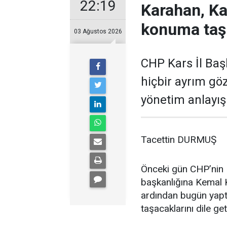
22:19
Karahan, Ka
konuma taş
03 Ağustos 2026
CHP Kars İl Baş
hiçbir ayrım gö
yönetim anlayışı
Tacettin DURMUŞ
Önceki gün CHP’nin K
başkanlığına Kemal K
ardından bugün yaptı
taşacaklarını dile get