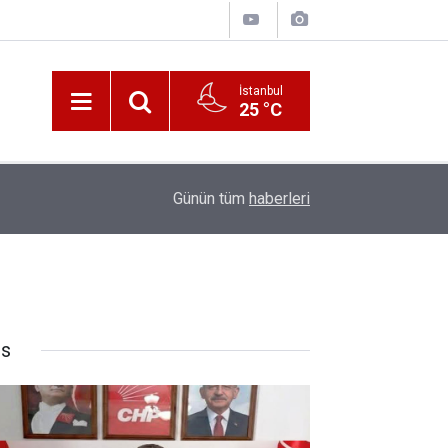
İstanbul
25 °C
10:00
Katerina Sarayı ahır saray oldu
Günün tüm
haberleri
rs