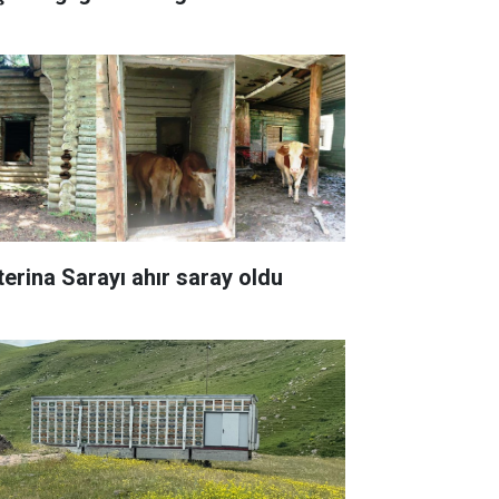
terina Sarayı ahır saray oldu