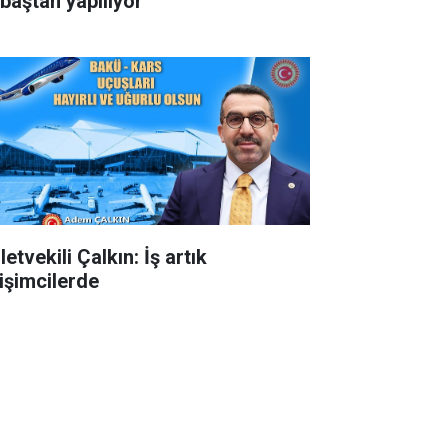
 baştan yapılıyor
letvekili Çalkın: İş artık
rişimcilerde