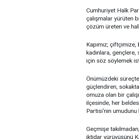
Cumhuriyet Halk Parti
çalışmalar yürüten bi
çözüm üreten ve halkı
Kapımız; çiftçimize,
kadınlara, gençlere, 
için söz söylemek is
Önümüzdeki süreçte
güçlendiren, sokakt
omuza olan bir çalış
ilçesinde, her beld
Partisi'nin umudunu
Geçmişe takılmadan,
iktidar yürüyüşünü K