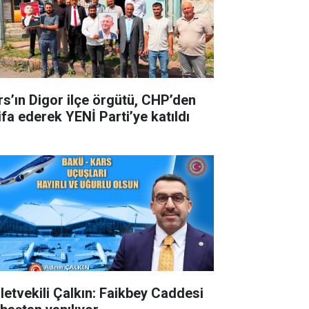
rs’ın Digor ilçe örgütü, CHP’den
ifa ederek YENİ Parti’ye katıldı
lletvekili Çalkın: Faikbey Caddesi