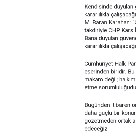
Kendisinde duyulan g
kararlılıkla çalışac
M. Baran Karahan: “
takdiriyle CHP Kars 
Bana duyulan güvene 
kararlılıkla çalışac
Cumhuriyet Halk Part
eserinden biridir. Bu
makam değil; halkımı
etme sorumluluğudu
Bugünden itibaren ön
daha güçlü bir konum
gözetmeden ortak akl
edeceğiz.