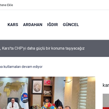
itene Ekle
KARS
ARDAHAN
IĞDIR
GÜNCEL
mir, YENİ Parti’nin kurucu il başkanlığı görevine getirildi
tası kutlamaları devam ediyor
ka