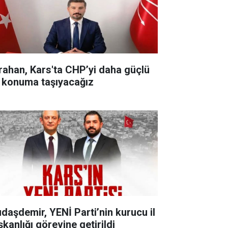
rahan, Kars'ta CHP’yi daha güçlü
r konuma taşıyacağız
udaşdemir, YENİ Parti’nin kurucu il
şkanlığı görevine getirildi