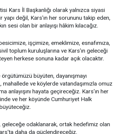
si Kars İl Başkanlığı olarak yalnızca siyasi
r yapı değil, Kars'ın her sorununu takip eden,
n sesi olan bir anlayışı hâkim kılacağız.
 besicimize, işçimize, emeklimize, esnafımıza,
sivil toplum kuruluşlarına ve Kars'ın geleceği
teyen herkese sonuna kadar açık olacaktır.
 örgütümüzü büyüten, dayanışmayı
a, mahallede ve köylerde vatandaşımızla omuz
ma anlayışını hayata geçireceğiz. Kars'ın her
esinde ve her köyünde Cumhuriyet Halk
 büyüteceğiz.
 geleceğe odaklanarak, ortak hedefimiz olan
ars'ta daha da güçlendireceğiz.