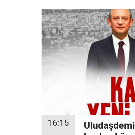
16:15
Uludaşdemir