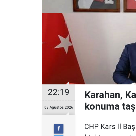
22:19
Karahan, Ka
konuma taş
03 Ağustos 2026
CHP Kars İl Baş