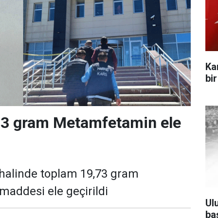
Ka
bi
,73 gram Metamfetamin ele
 halinde toplam 19,73 gram
addesi ele geçirildi
Ul
ba