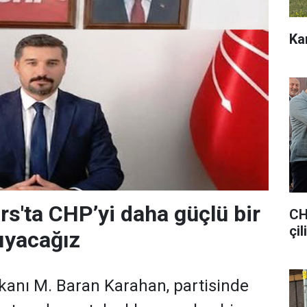
Ka
rs'ta CHP’yi daha güçlü bir
CH
çil
ıyacağız
kanı M. Baran Karahan, partisinde