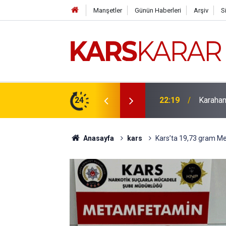
Manşetler
Günün Haberleri
Arşiv
S
çlü bir konuma taşıyacağız
24
16:15
Uludaşde
Anasayfa
kars
Kars’ta 19,73 gram Me