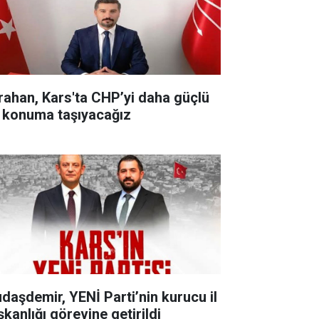
rahan, Kars'ta CHP’yi daha güçlü
r konuma taşıyacağız
udaşdemir, YENİ Parti’nin kurucu il
şkanlığı görevine getirildi