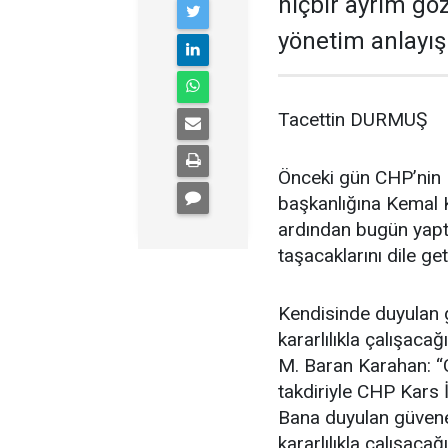
hiçbir ayrım gö
yönetim anlayışı
Tacettin DURMUŞ
Önceki gün CHP’nin K
başkanlığına Kemal K
ardından bugün yaptı
taşacaklarını dile get
Kendisinde duyulan g
kararlılıkla çalışac
M. Baran Karahan: “
takdiriyle CHP Kars 
Bana duyulan güvene 
kararlılıkla çalışac