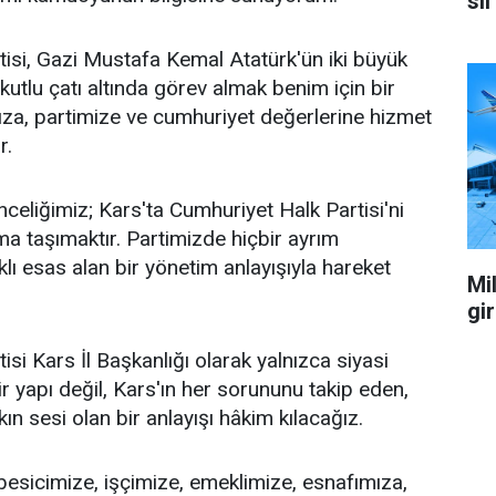
sil
isi, Gazi Mustafa Kemal Atatürk'ün iki büyük
 kutlu çatı altında görev almak benim için bir
za, partimize ve cumhuriyet değerlerine hizmet
r.
celiğimiz; Kars'ta Cumhuriyet Halk Partisi'ni
a taşımaktır. Partimizde hiçbir ayrım
ı esas alan bir yönetim anlayışıyla hareket
Mil
gi
si Kars İl Başkanlığı olarak yalnızca siyasi
r yapı değil, Kars'ın her sorununu takip eden,
n sesi olan bir anlayışı hâkim kılacağız.
 besicimize, işçimize, emeklimize, esnafımıza,