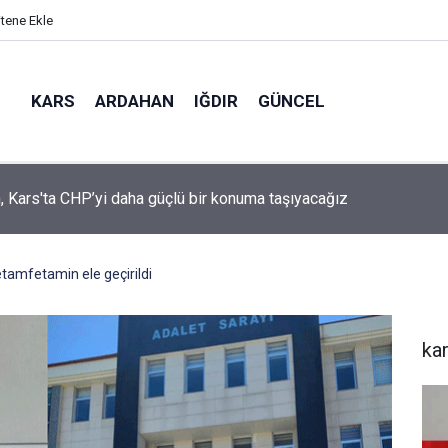
itene Ekle
KARS
ARDAHAN
IĞDIR
GÜNCEL
mir, YENİ Parti’nin kurucu il başkanlığı görevine getirildi
tamfetamin ele geçirildi
ka