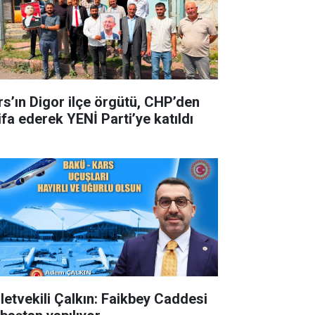
rs’ın Digor ilçe örgütü, CHP’den
ifa ederek YENİ Parti’ye katıldı
lletvekili Çalkın: Faikbey Caddesi