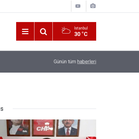
İstanbul
30 °C
10:00
Katerina Sarayı ahır saray oldu
Günün tüm
haberleri
rs