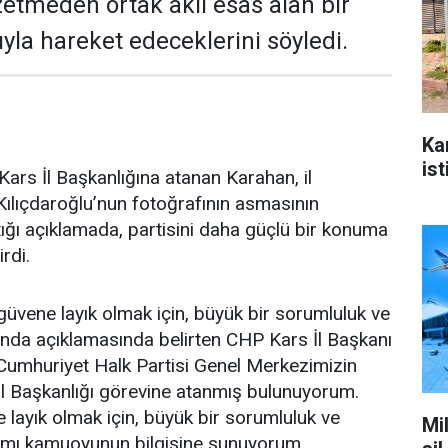
zetmeden ortak aklı esas alan bir
yla hareket edeceklerini söyledi.
Ka
ist
ars İl Başkanlığına atanan Karahan, il
ılıçdaroğlu’nun fotoğrafının asmasının
ğı açıklamada, partisini daha güçlü bir konuma
irdi.
üvene layık olmak için, büyük bir sorumluluk ve
ağında açıklamasında belirten CHP Kars İl Başkanı
Cumhuriyet Halk Partisi Genel Merkezimizin
İl Başkanlığı görevine atanmış bulunuyorum.
layık olmak için, büyük bir sorumluluk ve
Mi
ağımı kamuoyunun bilgisine sunuyorum.