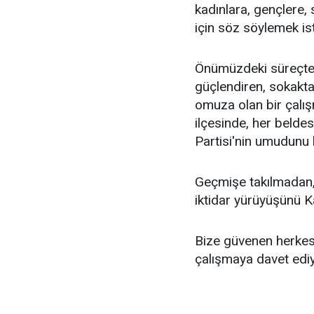
kadınlara, gençlere, 
için söz söylemek is
Önümüzdeki süreçte
güçlendiren, sokakt
omuza olan bir çalış
ilçesinde, her beld
Partisi'nin umudunu
Geçmişe takılmadan,
iktidar yürüyüşünü K
Bize güvenen herkese
çalışmaya davet edi