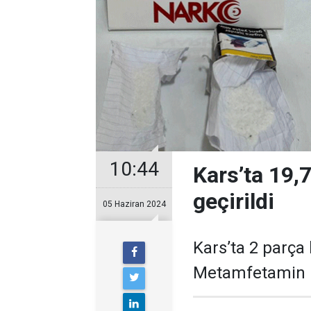
10:44
Kars’ta 19
geçirildi
05 Haziran 2024
Kars’ta 2 parça
Metamfetamin m