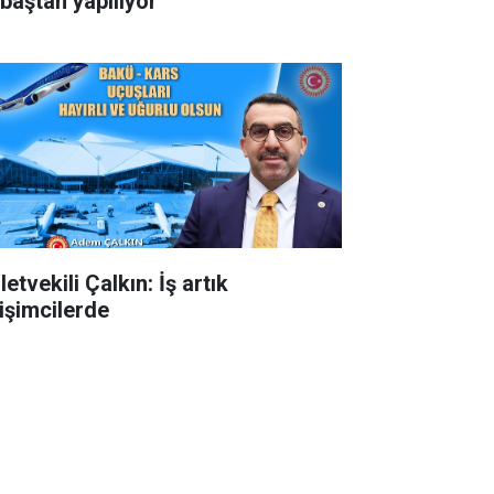
 baştan yapılıyor
letvekili Çalkın: İş artık
rişimcilerde