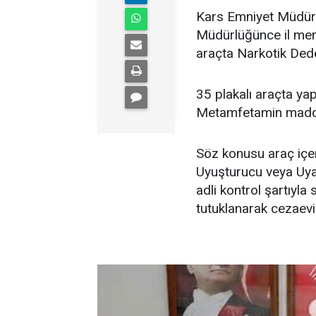
Kars Emniyet Müdür
Müdürlüğünce il mer
araçta Narkotik Dede
35 plakalı araçta ya
Metamfetamin maddes
Söz konusu araç içer
Uyuşturucu veya Uya
adli kontrol şartıyla 
tutuklanarak cezaevi