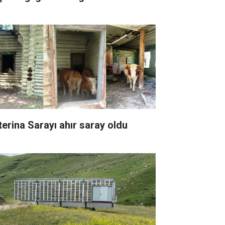
terina Sarayı ahır saray oldu