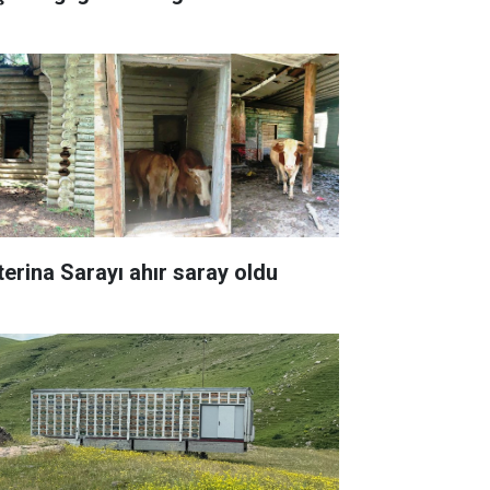
terina Sarayı ahır saray oldu