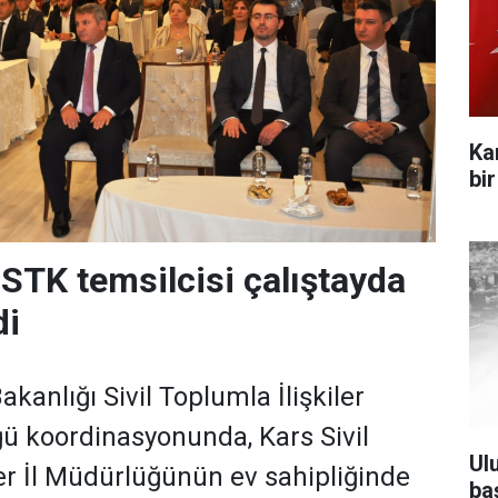
Ka
bi
 STK temsilcisi çalıştayda
di
Bakanlığı Sivil Toplumla İlişkiler
ü koordinasyonunda, Kars Sivil
Ul
ler İl Müdürlüğünün ev sahipliğinde
ba