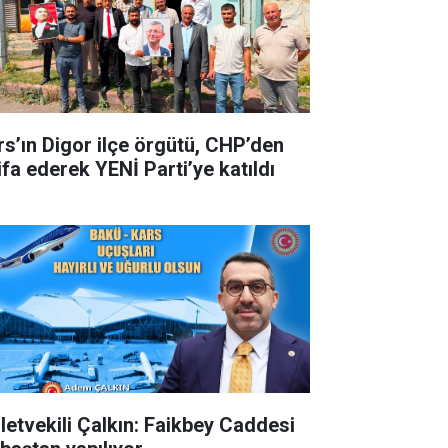
rs’ın Digor ilçe örgütü, CHP’den
ifa ederek YENİ Parti’ye katıldı
lletvekili Çalkın: Faikbey Caddesi