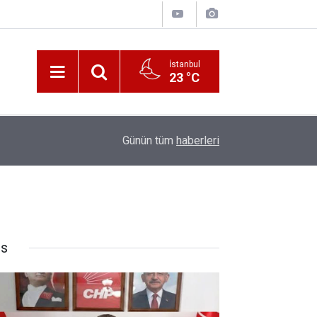
İstanbul
23 °C
10:00
Katerina Sarayı ahır saray oldu
Günün tüm
haberleri
rs