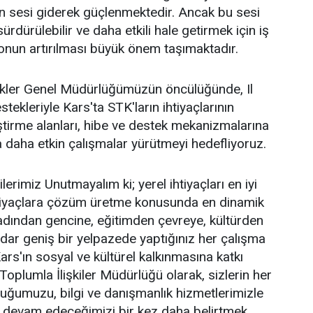
un sesi giderek güçlenmektedir. Ancak bu sesi
ürdürülebilir ve daha etkili hale getirmek için iş
yonun artırılması büyük önem taşımaktadır.
ler Genel Müdürlüğümüzün öncülüğünde, Il
kleriyle Kars'ta STK'ların ihtiyaçlarının
iştirme alanları, hibe ve destek mekanizmalarına
a daha etkin çalışmalar yürütmeyi hedefliyoruz.
lerimiz Unutmayalım ki; yerel ihtiyaçları en iyi
htiyaçlara çözüm üretme konusunda en dinamik
 Kadından gencine, eğitimden çevreye, kültürden
dar geniş bir yelpazede yaptığınız her çalışma
Kars'ın sosyal ve kültürel kalkınmasına katkı
l Toplumla İlişkiler Müdürlüğü olarak, sizlerin her
uğumuzu, bilgi ve danışmanlık hizmetlerimizle
e devam edeceğimizi bir kez daha belirtmek