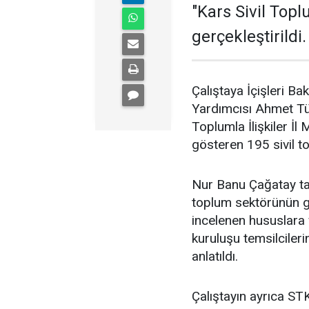
"Kars Sivil Topl
gerçekleştirildi.
Çalıştaya İçişleri Ba
Yardımcısı Ahmet Tür
Toplumla İlişkiler İl
gösteren 195 sivil to
Nur Banu Çağatay tar
toplum sektörünün ge
incelenen hususlara 
kuruluşu temsilcileri
anlatıldı.
Çalıştayın ayrıca ST