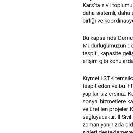
Kars'ta sivil toplum
daha sistemli, daha s
birliği ve koordinas
Bu kapsamda Dernek
Müdürlüğümüzün deste
tespiti, kapasite gel
erişim gibi konulard
Kıymetli STK temsilci
tespit eden ve bu i
yapılar sizlersiniz.
sosyal hizmetlere ka
ve üretilen projeler 
sağlayacaktır. İl Sivi
zaman yanınızda old
sizleri desteklemey