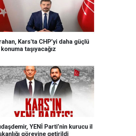
rahan, Kars'ta CHP’yi daha güçlü
r konuma taşıyacağız
udaşdemir, YENİ Parti’nin kurucu il
şkanlığı görevine getirildi