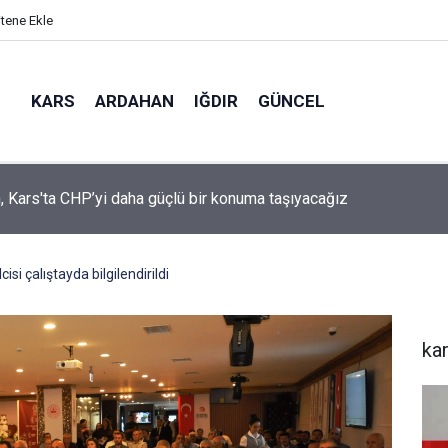
itene Ekle
KARS
ARDAHAN
IĞDIR
GÜNCEL
mir, YENİ Parti’nin kurucu il başkanlığı görevine getirildi
si çalıştayda bilgilendirildi
ka