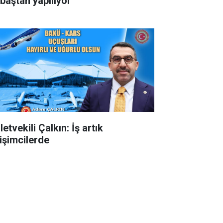
 baştan yapılıyor
letvekili Çalkın: İş artık
rişimcilerde