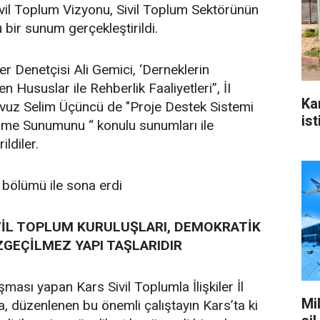
ivil Toplum Vizyonu, Sivil Toplum Sektörünün
 bir sunum gerçekleştirildi.
 Denetçisi Ali Gemici, ‘Derneklerin
 Hususlar ile Rehberlik Faaliyetleri”, İI
Ka
uz Selim Üçüncü de "Proje Destek Sistemi
ist
rme Sunumunu “ konulu sunumları ile
ildiler.
 bölümü ile sona erdi
İVİL TOPLUM KURULUŞLARI, DEMOKRATİK
GEÇİLMEZ YAPI TAŞLARIDIR
şması yapan Kars Sivil Toplumla İlişkiler İl
Mi
 düzenlenen bu önemli çalıştayın Kars’ta ki