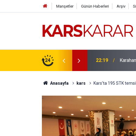
Manşetler
Günün Haberleri
Arşiv
S
çlü bir konuma taşıyacağız
24
16:15
Uludaşde
Anasayfa
kars
Kars’ta 195 STK temsilci