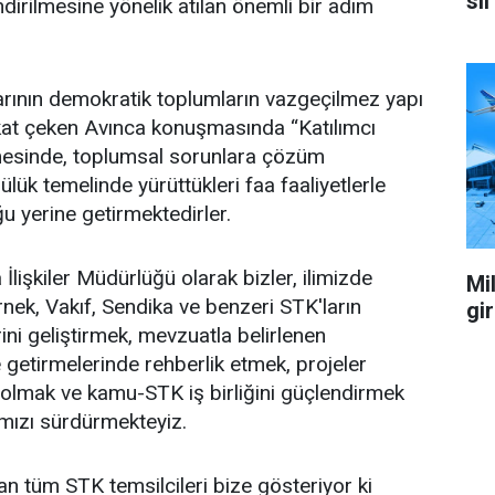
sil
dirilmesine yönelik atılan önemli bir adım
larının demokratik toplumların vazgeçilmez yapı
kat çeken Avınca konuşmasında “Katılımcı
esinde, toplumsal sorunlara çözüm
ülük temelinde yürüttükleri faa faaliyetlerle
u yerine getirmektedirler.
 İlişkiler Müdürlüğü olarak bizler, ilimizde
Mil
rnek, Vakıf, Sendika ve benzeri STK'ların
gi
ini geliştirmek, mevzuatla belirlenen
e getirmelerinde rehberlik etmek, projeler
 olmak ve kamu-STK iş birliğini güçlendirmek
mızı sürdürmekteyiz.
 tüm STK temsilcileri bize gösteriyor ki