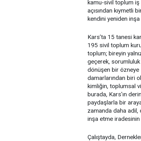
kamu-sivil toplum iş 
açısından kıymetli b
kendini yeniden inşa s
Kars’ta 15 tanesi k
195 sivil toplum kuru
toplum; bireyin yaln
geçerek, sorumluluk 
dönüşen bir özneye e
damarlarından biri ol
kimliğin, toplumsal v
burada, Kars'ın deri
paydaşlarla bir araya 
zamanda daha adil, d
inşa etme iradesinin
Çalıştayda, Dernekl