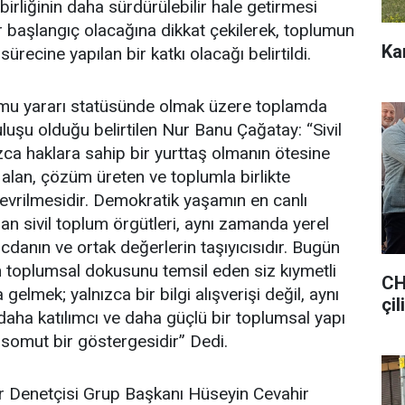
birliğinin daha sürdürülebilir hale getirmesi
ir başlangıç olacağına dikkat çekilerek, toplumun
Ka
ürecine yapılan bir katkı olacağı belirtildi.
amu yararı statüsünde olmak üzere toplamda
luşu olduğu belirtilen Nur Banu Çağatay: “Sivil
ızca haklara sahip bir yurttaş olmanın ötesine
alan, çözüm üreten ve toplumla birlikte
vrilmesidir. Demokratik yaşamın en canlı
an sivil toplum örgütleri, aynı zamanda yerel
icdanın ve ortak değerlerin taşıyıcısıdır. Bugün
n toplumsal dokusunu temsil eden siz kıymetli
CH
gelmek; yalnızca bir bilgi alışverişi değil, aynı
çil
aha katılımcı ve daha güçlü bir toplumsal yapı
 somut bir göstergesidir” Dedi.
er Denetçisi Grup Başkanı Hüseyin Cevahir