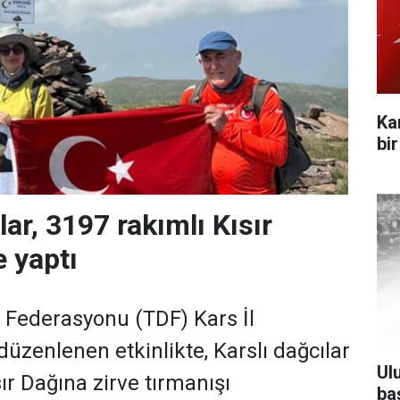
Ka
bi
lar, 3197 rakımlı Kısır
e yaptı
k Federasyonu (TDF) Kars İl
düzenlenen etkinlikte, Karslı dağcılar
Ul
ır Dağına zirve tırmanışı
ba