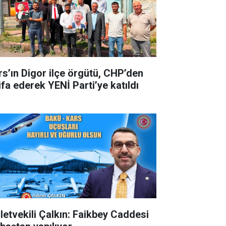
rs’ın Digor ilçe örgütü, CHP’den
ifa ederek YENİ Parti’ye katıldı
lletvekili Çalkın: Faikbey Caddesi