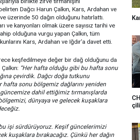
arıyla birlikte zirve tırmanışını
i belirten Dağcı Harun Çalkın, Kars, Ardahan ve
ve üzerinde 50 dağın olduğunu hatırlattı.
Ka
rı ve kanyonları olmak üzere sayısız tarihi ve
sahip olduğuna vurgu yapan Çalkın, tüm
kunlarını Kars, Ardahan ve Iğdır’a davet etti.
erece keşfedilmeye değer bir dağ olduğunu da
 Çalkın:
“Her hafta olduğu gibi bu hafta sonu
ağına çevirdik. Dağcı doğa tutkunu
r hafta sonu bölgemiz dağlarını yeniden
 güncemize dahil ettiğimiz tırmanışlarda
CH
bölgemizi, dünyaya ve gelecek kuşaklara
çil
eceğiz.
bu işi sürdürüyoruz. Keşif güncelerimizi
cek kuşaklara bırakacağız. Çünkü her dağın