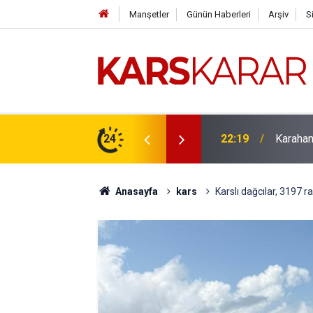
Manşetler
Günün Haberleri
Arşiv
S
çlü bir konuma taşıyacağız
24
16:15
Uludaşde
Anasayfa
kars
Karslı dağcılar, 3197 ra