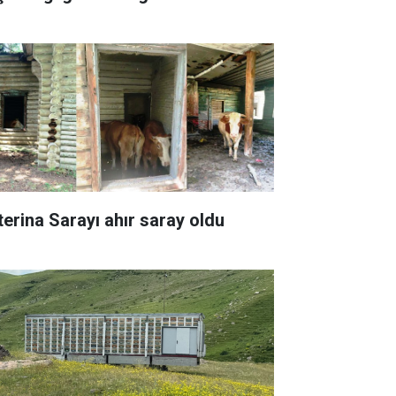
terina Sarayı ahır saray oldu