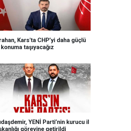
rahan, Kars'ta CHP’yi daha güçlü
r konuma taşıyacağız
udaşdemir, YENİ Parti’nin kurucu il
şkanlığı görevine getirildi