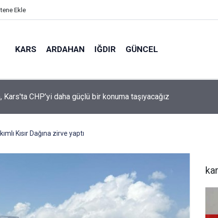
itene Ekle
KARS
ARDAHAN
IĞDIR
GÜNCEL
mir, YENİ Parti’nin kurucu il başkanlığı görevine getirildi
kımlı Kısır Dağına zirve yaptı
ka