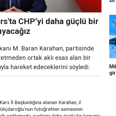
sil
rs'ta CHP’yi daha güçlü bir
ıyacağız
kanı M. Baran Karahan, partisinde
zetmeden ortak aklı esas alan bir
Mil
yla hareket edeceklerini söyledi.
gi
ars İl Başkanlığına atanan Karahan, il
ılıçdaroğlu’nun fotoğrafının asmasının
ğı açıklamada, partisini daha güçlü bir konuma