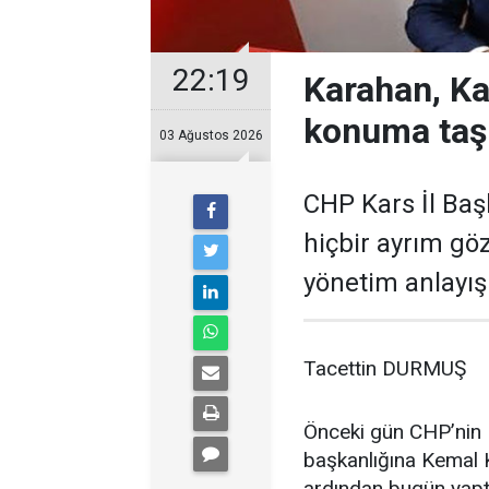
22:19
Karahan, Ka
konuma taş
03 Ağustos 2026
CHP Kars İl Baş
hiçbir ayrım gö
yönetim anlayışı
Tacettin DURMUŞ
Önceki gün CHP’nin K
başkanlığına Kemal K
ardından bugün yaptı