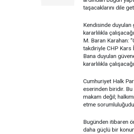
taşacaklarını dile get
Kendisinde duyulan g
kararlılıkla çalışac
M. Baran Karahan: “
takdiriyle CHP Kars 
Bana duyulan güvene 
kararlılıkla çalışac
Cumhuriyet Halk Part
eserinden biridir. Bu
makam değil; halkımı
etme sorumluluğudu
Bugünden itibaren ön
daha güçlü bir konum