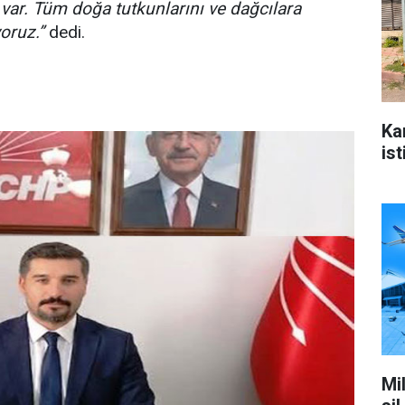
 var. Tüm doğa tutkunlarını ve dağcılara
oruz.”
dedi.
Ka
ist
Mi