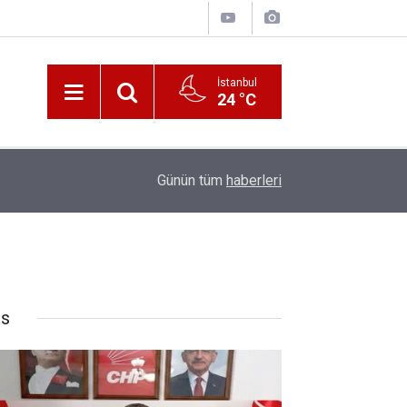
İstanbul
24 °C
10:00
Katerina Sarayı ahır saray oldu
Günün tüm
haberleri
rs