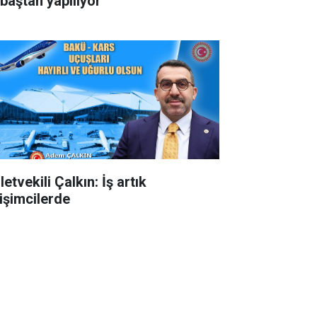
 baştan yapılıyor
letvekili Çalkın: İş artık
rişimcilerde