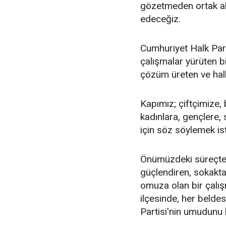
gözetmeden ortak akl
edeceğiz.
Cumhuriyet Halk Parti
çalışmalar yürüten bi
çözüm üreten ve halkı
Kapımız; çiftçimize,
kadınlara, gençlere, 
için söz söylemek is
Önümüzdeki süreçte
güçlendiren, sokakt
omuza olan bir çalış
ilçesinde, her beld
Partisi'nin umudunu