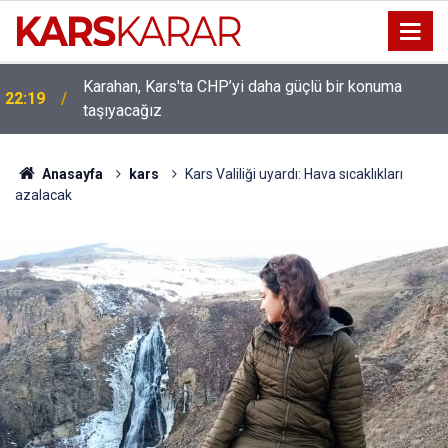
Uludaşdemir, YENİ Parti’nin kurucu il başkanlığı
16:15
görevine getirildi
Anasayfa
kars
Kars Valiliği uyardı: Hava sıcaklıkları
azalacak