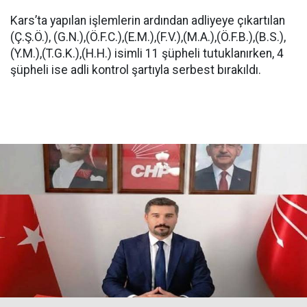
Kars’ta yapılan işlemlerin ardından adliyeye çıkartılan
(Ç.Ş.Ö.), (G.N.),(Ö.F.C.),(E.M.),(F.V.),(M.A.),(Ö.F.B.),(B.S.),
(Y.M.),(T.G.K.),(H.H.) isimli 11 şüpheli tutuklanırken, 4
şüpheli ise adli kontrol şartıyla serbest bırakıldı.