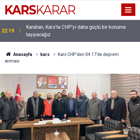
Karahan, Kars'ta CHP’yi daha güçlü bir konuma
22:19
taşıyacağız
Uludaşdemir, YENİ Parti’nin kurucu il başkanlığı
16:15
görevine getirildi
Anasayfa
kars
Kars CHP'den 04.17'de deprem
anması