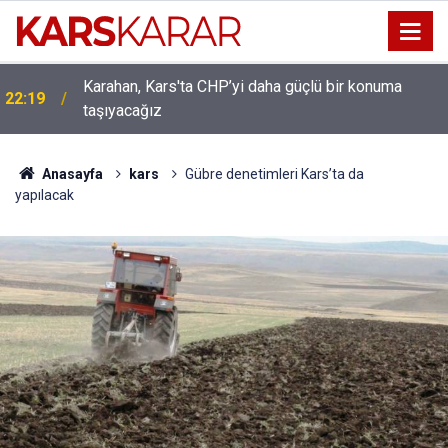
Uludaşdemir, YENİ Parti’nin kurucu il başkanlığı
16:15
görevine getirildi
Anasayfa
kars
Gübre denetimleri Kars’ta da
yapılacak