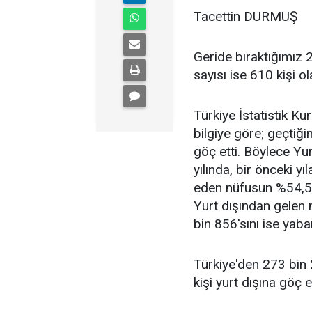
Tacettin DURMUŞ
Geride bıraktığımız 
sayısı ise 610 kişi ol
Türkiye İstatistik 
bilgiye göre; geçtiği
göç etti. Böylece Yu
yılında, bir önceki y
eden nüfusun %54,5'in
Yurt dışından gelen 
bin 856'sını ise yaba
Türkiye'den 273 bin
kişi yurt dışına göç e