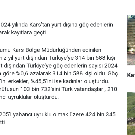
2024 yılında Kars’tan yurt dışına göç edenlerin
arak kayıtlara geçti.
Kurumu Kars Bölge Müdürlüğünden edinilen
miz yıl yurt dışından Türkiye'ye 314 bin 588 kişi
rt dışından Türkiye'ye göç edenlerin sayısı 2024
ıla göre %0,6 azalarak 314 bin 588 kişi oldu. Göç
Ka
i erkekler, %45,5'ini ise kadınlar oluşturdu.
nüfusun 103 bin 732'sini Türk vatandaşları, 210
ncı uyruklular oluşturdu.
 205'i yabancı uyruklu olmak üzere 424 bin 345
tti