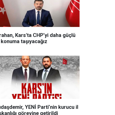
rahan, Kars'ta CHP’yi daha güçlü
r konuma taşıyacağız
udaşdemir, YENİ Parti’nin kurucu il
şkanlığı görevine getirildi