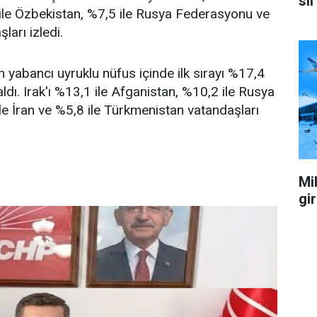
sil
ile Özbekistan, %7,5 ile Rusya Federasyonu ve
ları izledi.
 yabancı uyruklu nüfus içinde ilk sırayı %17,4
 aldı. Irak'ı %13,1 ile Afganistan, %10,2 ile Rusya
e İran ve %5,8 ile Türkmenistan vatandaşları
Mil
gi