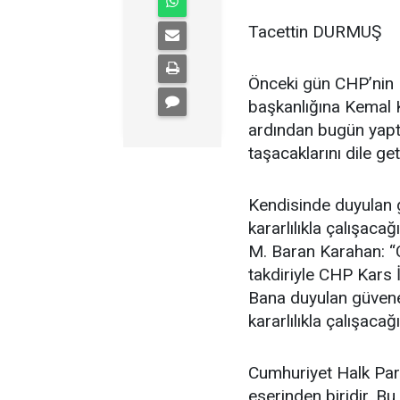
Tacettin DURMUŞ
Önceki gün CHP’nin K
başkanlığına Kemal K
ardından bugün yaptı
taşacaklarını dile get
Kendisinde duyulan g
kararlılıkla çalışac
M. Baran Karahan: “
takdiriyle CHP Kars 
Bana duyulan güvene 
kararlılıkla çalışac
Cumhuriyet Halk Part
eserinden biridir. Bu