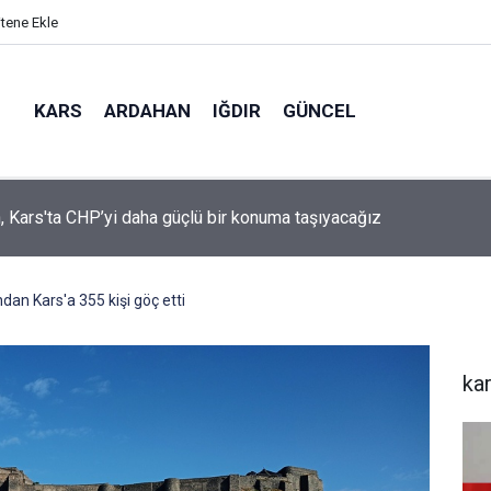
itene Ekle
KARS
ARDAHAN
IĞDIR
GÜNCEL
mir, YENİ Parti’nin kurucu il başkanlığı görevine getirildi
ndan Kars'a 355 kişi göç etti
ka