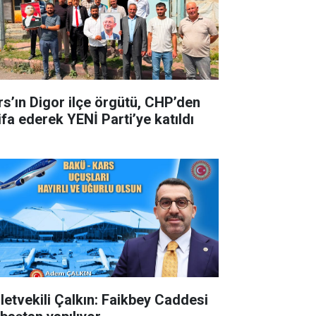
rs’ın Digor ilçe örgütü, CHP’den
ifa ederek YENİ Parti’ye katıldı
lletvekili Çalkın: Faikbey Caddesi