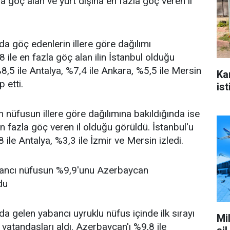
a göç alan ve yurt dışına en fazla göç veren il
da göç edenlerin illere göre dağılımı
 ile en fazla göç alan ilin İstanbul olduğu
8,5 ile Antalya, %7,4 ile Ankara, %5,5 ile Mersin
Ka
p etti.
ist
 nüfusun illere göre dağılımına bakıldığında ise
n fazla göç veren il olduğu görüldü. İstanbul'u
 ile Antalya, %3,3 ile İzmir ve Mersin izledi.
bancı nüfusun %9,9'unu Azerbaycan
du
da gelen yabancı uyruklu nüfus içinde ilk sırayı
Mi
vatandaşları aldı. Azerbaycan'ı %9,8 ile