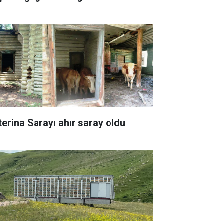
terina Sarayı ahır saray oldu