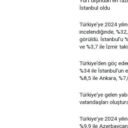
Yurt dışından en fazl
İstanbul oldu
Türkiye'ye 2024 yılın
incelendiğinde, %32,8
görüldü. İstanbul'u %
ve %3,7 ile İzmir taki
Türkiye'den göç eden
%34 ile İstanbul'un e
%8,5 ile Ankara, %7,8
Türkiye'ye gelen ya
vatandaşları oluştur
Türkiye'ye 2024 yılın
%9,9 ile Azerbaycan 