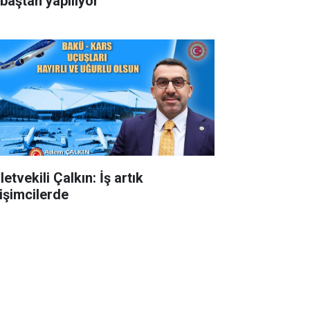
 baştan yapılıyor
letvekili Çalkın: İş artık
rişimcilerde