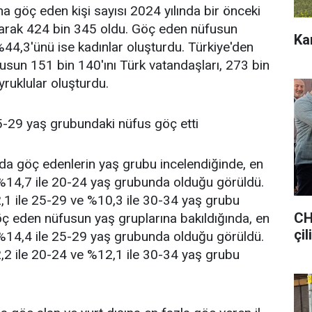
na göç eden kişi sayısı 2024 yılında bir önceki
larak 424 bin 345 oldu. Göç eden nüfusun
Ka
%44,3'ünü ise kadınlar oluşturdu. Türkiye'den
fusun 151 bin 140'ını Türk vatandaşları, 273 bin
yruklular oluşturdu.
5-29 yaş grubundaki nüfus göç etti
nda göç edenlerin yaş grubu incelendiğinde, en
 %14,7 ile 20-24 yaş grubunda olduğu görüldü.
1 ile 25-29 ve %10,3 ile 30-34 yaş grubu
CH
göç eden nüfusun yaş gruplarına bakıldığında, en
çil
 %14,4 ile 25-29 yaş grubunda olduğu görüldü.
2 ile 20-24 ve %12,1 ile 30-34 yaş grubu