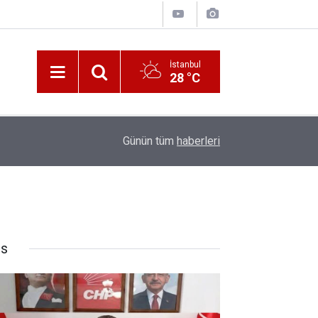
İstanbul
28 °C
10:00
Katerina Sarayı ahır saray oldu
Günün tüm
haberleri
rs