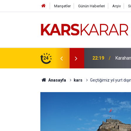
Manşetler
Günün Haberleri
Arşiv
S
çlü bir konuma taşıyacağız
24
16:15
Uludaşde
Anasayfa
kars
Geçtiğimiz yıl yurt dışı