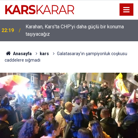
Karahan, Kars'ta CHP’yi daha güçlü bir konuma
ı
22:19
taşıyacağız
Anasayfa
kars
Galatasaray’ın şampiyonluk coşkusu
caddelere sığmadı