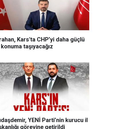
rahan, Kars'ta CHP’yi daha güçlü
r konuma taşıyacağız
udaşdemir, YENİ Parti’nin kurucu il
şkanlığı görevine getirildi