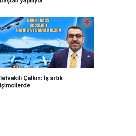
 baştan yapılıyor
letvekili Çalkın: İş artık
rişimcilerde