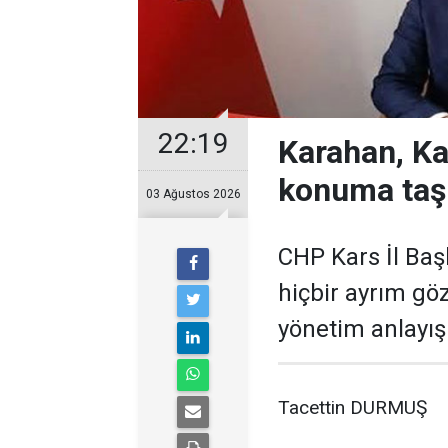
22:19
Karahan, Ka
konuma taş
03 Ağustos 2026
CHP Kars İl Baş
hiçbir ayrım gö
yönetim anlayışı
Tacettin DURMUŞ