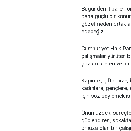
Bugünden itibaren ön
daha güçlü bir konum
gözetmeden ortak akl
edeceğiz.
Cumhuriyet Halk Parti
çalışmalar yürüten bi
çözüm üreten ve halkı
Kapımız; çiftçimize,
kadınlara, gençlere, 
için söz söylemek is
Önümüzdeki süreçte
güçlendiren, sokakt
omuza olan bir çalış