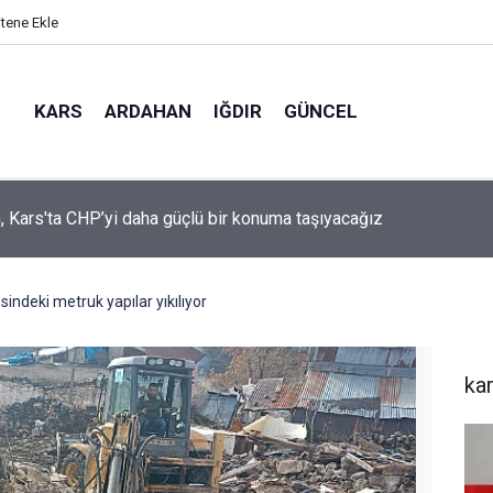
itene Ekle
KARS
ARDAHAN
IĞDIR
GÜNCEL
mir, YENİ Parti’nin kurucu il başkanlığı görevine getirildi
ndeki metruk yapılar yıkılıyor
ka