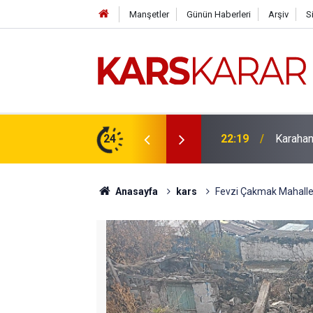
Manşetler
Günün Haberleri
Arşiv
S
çlü bir konuma taşıyacağız
24
16:15
Uludaşde
Anasayfa
kars
Fevzi Çakmak Mahallesi