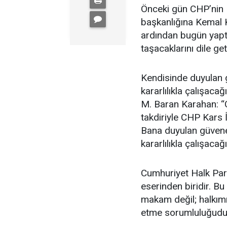
Önceki gün CHP’nin K
başkanlığına Kemal K
ardından bugün yaptı
taşacaklarını dile get
Kendisinde duyulan g
kararlılıkla çalışac
M. Baran Karahan: “
takdiriyle CHP Kars 
Bana duyulan güvene 
kararlılıkla çalışac
Cumhuriyet Halk Part
eserinden biridir. Bu
makam değil; halkımı
etme sorumluluğudu