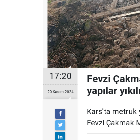
17:20
Fevzi Çakm
yapılar yıkıl
20 Kasım 2024
Kars'ta metruk 
Fevzi Çakmak M