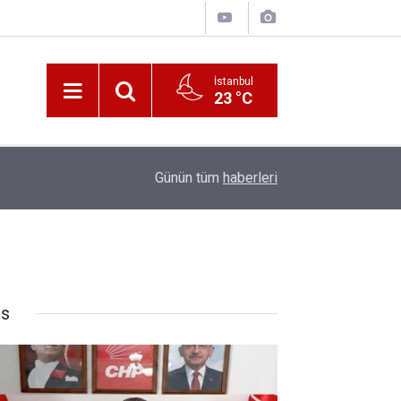
İstanbul
23 °C
10:00
Katerina Sarayı ahır saray oldu
Günün tüm
haberleri
rs