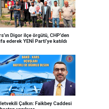
rs’ın Digor ilçe örgütü, CHP’den
ifa ederek YENİ Parti’ye katıldı
lletvekili Çalkın: Faikbey Caddesi