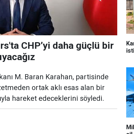
Ka
rs'ta CHP’yi daha güçlü bir
ist
ıyacağız
kanı M. Baran Karahan, partisinde
zetmeden ortak aklı esas alan bir
yla hareket edeceklerini söyledi.
Mi