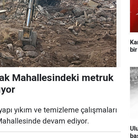
Ka
bi
ak Mahallesindeki metruk
ıyor
yapı yıkım ve temizleme çalışmaları
ahallesinde devam ediyor.
Ul
ba