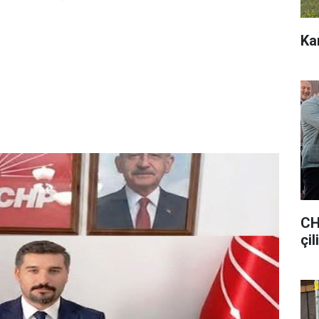
Ka
CH
çil