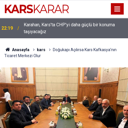
Uludaşdemir, YENİ Parti’nin kurucu il başkanlığı
16:15
görevine getirildi
Anasayfa
kars
Doğukapı Açılırsa Kars Kafkasya’nın
Ticaret Merkezi Olur